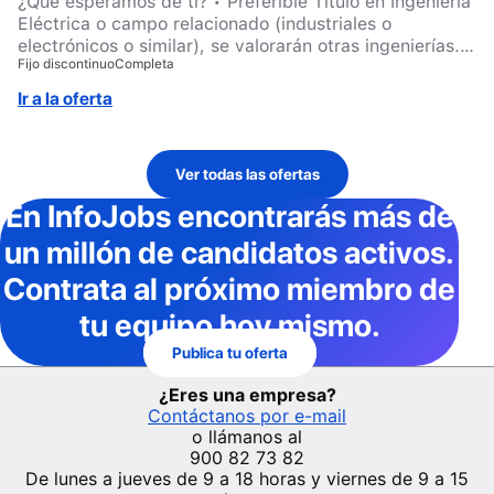
¿Qué esperamos de ti? • Preferible Título en Ingeniería
Eléctrica o campo relacionado (industriales o
electrónicos o similar), se valorarán otras ingenierías. •
Fijo discontinuo
Completa
Disponibilidad para trabajos de lunes a domingos
(turnos) con los descansos establecidos en el
Ir a la oferta
convenio. • IMPRESCINDIBLE nivel alto de catalán.
Español nativo o nivel C1. • Habilidades de liderazgo,
organización y comunicación efectiva. • Valorable
Ver todas las ofertas
tener conocimiento de estándares de calidad y
seguridad en proyectos eléctricos.
En InfoJobs
encontrarás más de
un millón de candidatos activos
.
Contrata al próximo miembro de
tu equipo hoy mismo.
Publica tu oferta
¿Eres una empresa?
Contáctanos por e-mail
o llámanos al
900 82 73 82
De lunes a jueves de 9 a 18 horas y viernes de 9 a 15