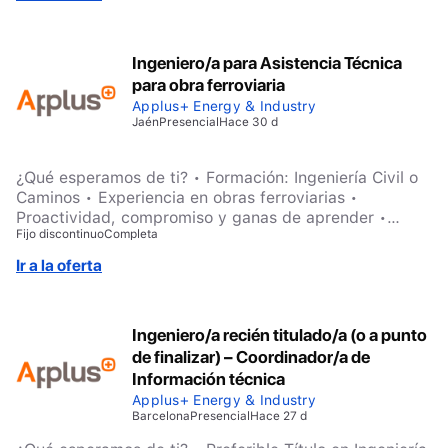
Ingeniero/a para Asistencia Técnica
para obra ferroviaria
Applus+ Energy & Industry
Jaén
Presencial
Hace 30 d
¿Qué esperamos de ti? • Formación: Ingeniería Civil o
Caminos • Experiencia en obras ferroviarias •
Proactividad, compromiso y ganas de aprender •
Fijo discontinuo
Completa
Buenas habilidades de trabajo en equipo y autonomía
• Capacidad de adaptación y orientación a resultados
Ir a la oferta
Ingeniero/a recién titulado/a (o a punto
de finalizar) – Coordinador/a de
Información técnica
Applus+ Energy & Industry
Barcelona
Presencial
Hace 27 d