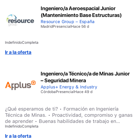
Ingeniero/a Aeroespacial Junior
(Mantenimiento Base Estructuras)
Resource Group – España
Madrid
Presencial
Hace 56 d
Indefinido
Completa
Ir a la oferta
Ingeniero/a Técnico/a de Minas Junior
– Seguridad Minera
Applus+ Energy & Industry
Córdoba
Presencial
Hace 49 d
¿Qué esperamos de ti? • Formación en Ingeniería
Técnica de Minas. • Proactividad, compromiso y ganas
de aprender • Buenas habilidades de trabajo en
Indefinido
Completa
equipo y autonomía • Capacidad de adaptación y
orientación a resultados
Ir a la oferta