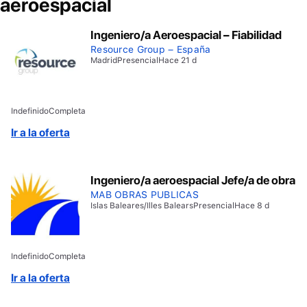
aeroespacial
Ingeniero/a Aeroespacial – Fiabilidad
Resource Group – España
Madrid
Presencial
Hace 21 d
Indefinido
Completa
Ir a la oferta
Ingeniero/a aeroespacial Jefe/a de obra
MAB OBRAS PUBLICAS
Islas Baleares/Illes Balears
Presencial
Hace 8 d
Indefinido
Completa
Ir a la oferta