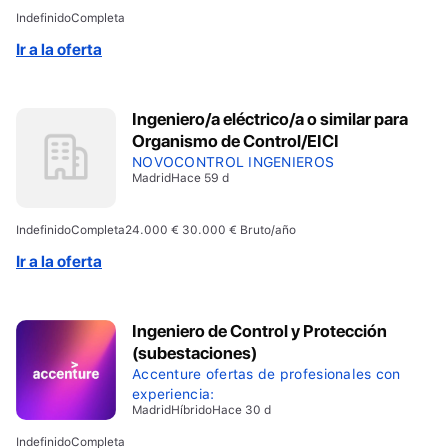
Indefinido
Completa
Ir a la oferta
Ingeniero/a eléctrico/a o similar para
Organismo de Control/EICI
NOVOCONTROL INGENIEROS
Madrid
Hace 59 d
Indefinido
Completa
24.000 € 30.000 € Bruto/año
Ir a la oferta
Ingeniero de Control y Protección
(subestaciones)
Accenture ofertas de profesionales con
experiencia:
Madrid
Híbrido
Hace 30 d
Indefinido
Completa