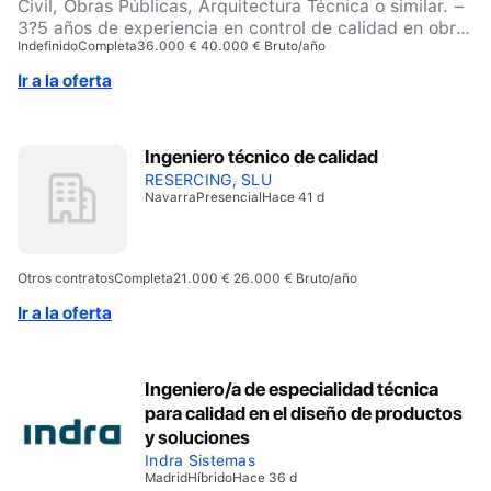
Civil, Obras Públicas, Arquitectura Técnica o similar. –
3?5 años de experiencia en control de calidad en obra
Indefinido
Completa
36.000 € 40.000 € Bruto/año
civil. – Experiencia valorable en: – Grandes volúmenes
de hormigón. – Movimiento de tierras y rellenos
Ir a la oferta
controlados. – Geotecnia (mejora de terreno, pilotaje).
– Conocimientos en: – Código Estructural. – Ensayos
de materiales y control de ejecución. – Procesos
Ingeniero técnico de calidad
constructivos de obra civil. – Inglés B2-C1. –
Disponibilidad para incorporarse en Huesca. Requisitos
RESERCING, SLU
Navarra
Presencial
Hace 41 d
valorables – Rigor técnico y atención al detalle. –
Capacidad analítica. – Perfil de obra (presencia en
campo). – Proactividad y capacidad de anticipación.
Otros contratos
Completa
21.000 € 26.000 € Bruto/año
Ir a la oferta
Ingeniero/a de especialidad técnica
para calidad en el diseño de productos
y soluciones
Indra Sistemas
Madrid
Híbrido
Hace 36 d