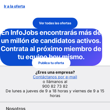
Ir a la oferta
Ver todas las ofertas
En InfoJobs
encontrarás más de
un millón de candidatos activos
.
Contrata al próximo miembro de
tu equipo hoy mismo.
Publica tu oferta
¿Eres una empresa?
Contáctanos por e-mail
o llámanos al
900 82 73 82
De lunes a jueves de 9 a 18 horas y viernes de 9 a 15
horas
Nosotros