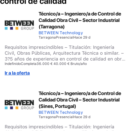
control de calidad
Técnico/a – Ingeniero/a de Control de
Calidad Obra Civil – Sector Industrial
(Tarragona)
BETWEEN Technology
Tarragona
Presencial
Hace 29 d
Requisitos imprescindibles – Titulación: Ingeniería
Civil, Obras Públicas, Arquitectura Técnica o similar. –
3?5 años de experiencia en control de calidad en obra
Indefinido
Completa
36.000 € 40.000 € Bruto/año
civil. – Experiencia valorable en: – Grandes volúmenes
de hormigón. – Movimiento de tierras y rellenos
Ir a la oferta
controlados. – Geotecnia (mejora de terreno, pilotaje).
– Conocimientos en: – Código Estructural. – Ensayos
de materiales y control de ejecución. – Procesos
Técnico/a – Ingeniero/a de Control de
constructivos de obra civil. – Inglés B2-C1. –
Calidad Obra Civil – Sector Industrial
Disponibilidad para incorporarse en Tarragona.
Requisitos valorables – Rigor técnico y atención al
(Sines, Portugal)
detalle. – Capacidad analítica. – Perfil de obra
BETWEEN Technology
(presencia en campo). – Proactividad y capacidad de
Tarragona
Presencial
Hace 29 d
anticipación.
Requisitos imprescindibles – Titulación: Ingeniería