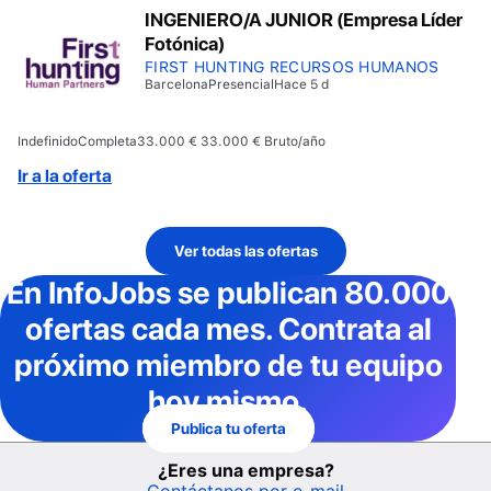
INGENIERO/A JUNIOR (Empresa Líder
Fotónica)
FIRST HUNTING RECURSOS HUMANOS
Barcelona
Presencial
Hace 5 d
Indefinido
Completa
33.000 € 33.000 € Bruto/año
Ir a la oferta
Ver todas las ofertas
En InfoJobs
se publican 80.000
ofertas cada mes
. Contrata al
próximo miembro de tu equipo
hoy mismo.
Publica tu oferta
¿Eres una empresa?
Contáctanos por e-mail