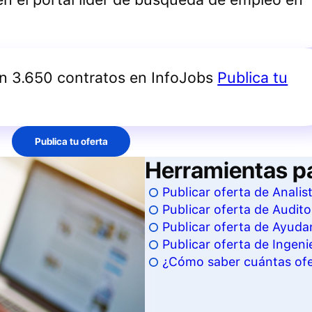
an 3.650 contratos en InfoJobs
Publica tu
Publica tu oferta
Herramientas p
Publicar oferta de Analis
Publicar oferta de Audito
Publicar oferta de Ayudan
Publicar oferta de Ingeni
¿Cómo saber cuántas ofer