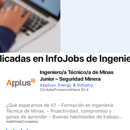
licadas en InfoJobs de
Ingeni
Ingeniero/a Técnico/a de Minas
Junior – Seguridad Minera
Applus+ Energy & Industry
Córdoba
Presencial
Hace 50 d
¿Qué esperamos de ti? • Formación en Ingeniería
Técnica de Minas. • Proactividad, compromiso y
ganas de aprender • Buenas habilidades de trabajo
Indefinido
Completa
en equipo y autonomía • Capacidad de adaptación y
orientación a resultados