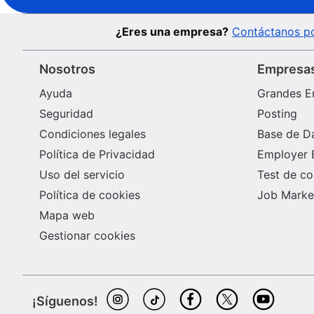
con balance de tierras, restauración topográfica o
reutilización de materiales. – Residencia o
¿Eres una empresa?
Contáctanos po
disponibilidad en Andalucía Oriental. – Experiencia
previa firmando documentación técnica minera.
Nosotros
Empresa
Ayuda
Grandes E
Seguridad
Posting
Condiciones legales
Base de D
Política de Privacidad
Employer 
Uso del servicio
Test de c
Política de cookies
Job Market
Mapa web
Gestionar cookies
¡Síguenos!