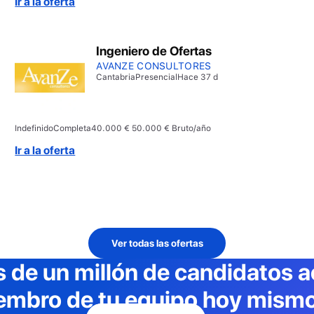
Ir a la oferta
Ingeniero de Ofertas
AVANZE CONSULTORES
Cantabria
Presencial
Hace 37 d
Indefinido
Completa
40.000 € 50.000 € Bruto/año
Ir a la oferta
Ver todas las ofertas
 de un millón de candidatos a
embro de tu equipo hoy mismo