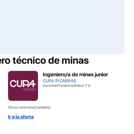
ero técnico de minas
Ingeniero/a de minas junior
CUPA PIZARRAS
Ourense
Presencial
Hace 7 d
Otros contratos
Completa
Ir a la oferta