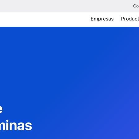
Co
Empresas
Produc
e
minas