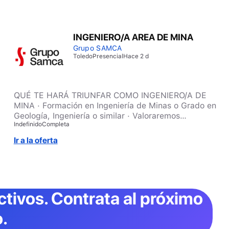
INGENIERO/A AREA DE MINA
Grupo SAMCA
Toledo
Presencial
Hace 2 d
QUÉ TE HARÁ TRIUNFAR COMO INGENIERO/A DE
MINA · Formación en Ingeniería de Minas o Grado en
Geología, Ingeniería o similar · Valoraremos
Indefinido
Completa
positivamente disponer del Máster PRL o el interés
en formarse a través nuestro plan de desarrollo. ·
Ir a la oferta
Valoraremos positivamente experiencia aportada en
proyectos similares. · Con habilidades para la
planificación y organización, capacidad analítica,
flexibilidad, resolutivo y vocación por la mejora
continua. Si te identificas con las habilidades y la
ctivos
. Contrata al próximo
motivación necesarias para triunfar en esta posición,
¡no dudes en inscribirte!
.