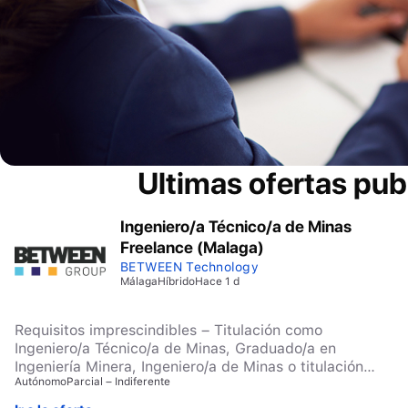
Ultimas ofertas pub
Ingeniero/a Técnico/a de Minas
Freelance (Malaga)
BETWEEN Technology
Málaga
Híbrido
Hace 1 d
Requisitos imprescindibles – Titulación como
Ingeniero/a Técnico/a de Minas, Graduado/a en
Ingeniería Minera, Ingeniero/a de Minas o titulación
Autónomo
Parcial – Indiferente
equivalente habilitante. – Colegiación vigente. –
Capacidad legal para firmar documentación técnica