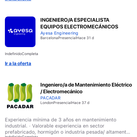
INGENIERO/A ESPECIALISTA
EQUIPOS ELECTROMECÁNICOS
Ayesa Engineering
Barcelona
Presencial
Hace 31 d
Indefinido
Completa
Ir a la oferta
Ingeniero/a de Mantenimiento Eléctrico
/ Electromecánico
PACADAR
London
Presencial
Hace 37 d
Experiencia mínima de 3 años en mantenimiento
industrial. · Valorable experiencia en sector
prefabricado, hormigón o industria pesada/ altamente
Indefinido
Completa