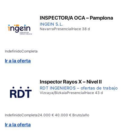
INSPECTOR/A OCA – Pamplona
INGEIN S.L.
Navarra
Presencial
Hace 38 d
Indefinido
Completa
Ir a la oferta
Inspector Rayos X – Nivel II
RDT INGENIEROS – ofertas de trabajo
Vizcaya/Bizkaia
Presencial
Hace 43 d
Indefinido
Completa
24.000 € 40.000 € Bruto/año
Ir a la oferta