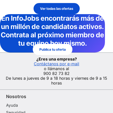
Ver todas las ofertas
En InfoJobs
encontrarás más de
un millón de candidatos activos
.
Contrata al próximo miembro de
tu equipo hoy mismo.
Publica tu oferta
¿Eres una empresa?
Contáctanos por e-mail
o llámanos al
900 82 73 82
De lunes a jueves de 9 a 18 horas y viernes de 9 a 15
horas
Nosotros
Ayuda
Seguridad