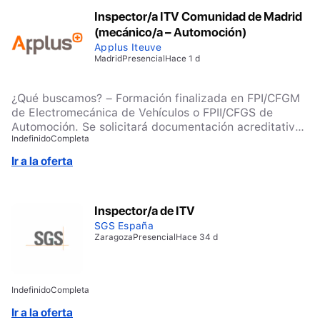
Inspector/a ITV Comunidad de Madrid
(mecánico/a – Automoción)
Applus Iteuve
Madrid
Presencial
Hace 1 d
¿Qué buscamos? – Formación finalizada en FPI/CFGM
de Electromecánica de Vehículos o FPII/CFGS de
Automoción. Se solicitará documentación acreditativa
Indefinido
Completa
de estudios. – Disponibilidad para trabajar a turnos
rotativos de mañana, tarde y partido. – Se valorará
Ir a la oferta
positivamente disponibilidad geográfica en el área.
Inspector/a de ITV
SGS España
Zaragoza
Presencial
Hace 34 d
Indefinido
Completa
Ir a la oferta