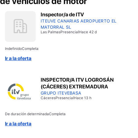
de vehículos de motor
Inspector/a de ITV
ITEUVE CANARIAS AEROPUERTO EL
MATORRAL SL
Las Palmas
Presencial
Hace 42 d
Indefinido
Completa
Ir a la oferta
INSPECTOR/A ITV LOGROSÁN
(CÁCERES) EXTREMADURA
GRUPO ITEVEBASA
Cáceres
Presencial
Hace 13 h
De duración determinada
Completa
Ir a la oferta