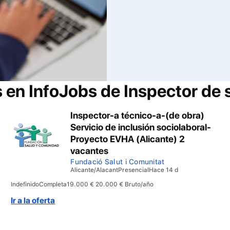
s en InfoJobs de
Inspector de 
Inspector-a técnico-a-(de obra)
Servicio de inclusión sociolaboral-
Proyecto EVHA (Alicante) 2
vacantes
Fundació Salut i Comunitat
Alicante/Alacant
Presencial
Hace 14 d
Indefinido
Completa
19.000 € 20.000 € Bruto/año
Ir a la oferta