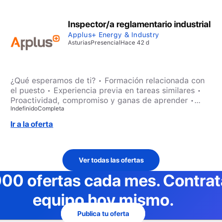
Inspector/a reglamentario industrial
Applus+ Energy & Industry
Asturias
Presencial
Hace 42 d
¿Qué esperamos de ti? • Formación relacionada con
el puesto • Experiencia previa en tareas similares •
Proactividad, compromiso y ganas de aprender •
Indefinido
Completa
Buenas habilidades de trabajo en equipo y autonomía
• Capacidad de adaptación y orientación a
Ir a la oferta
resultados
Ver todas las ofertas
000 ofertas cada mes
. Contra
equipo hoy mismo.
Publica tu oferta