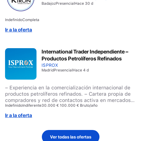
Badajoz
Presencial
Hace 30 d
Indefinido
Completa
Ir a la oferta
International Trader Independiente –
Productos Petrolíferos Refinados
ISPROX
Madrid
Presencial
Hace 4 d
– Experiencia en la comercialización internacional de
productos petrolíferos refinados. – Cartera propia de
compradores y red de contactos activa en mercados
Indefinido
Indiferente
30.000 € 100.000 € Bruto/año
internacionales. – Nivel alto de inglés para la
negociación y gestión de operaciones internacionales.
Ir a la oferta
– Conocimiento de operaciones FOB/CIF y de la
documentación propia del comercio internacional. –
Perfil autónomo, con capacidad de negociación y
Ver todas las ofertas
orientación al cierre de operaciones de alto valor. –