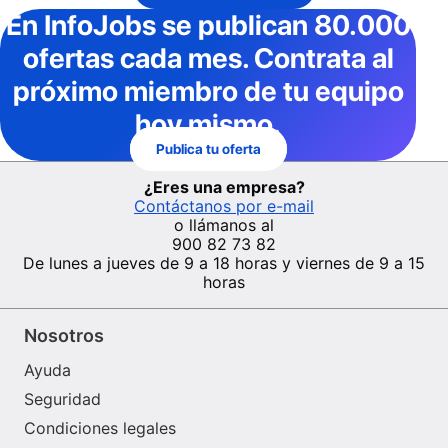
Disponibilidad e interés para trabajar como profesional
En InfoJobs
se publican 80.000
autónomo.
ofertas cada mes
. Contrata al
próximo miembro de tu equipo
hoy mismo.
Publica tu oferta
¿Eres una empresa?
Contáctanos por e-mail
o llámanos al
900 82 73 82
De lunes a jueves de 9 a 18 horas y viernes de 9 a 15
horas
Nosotros
Ayuda
Seguridad
Condiciones legales