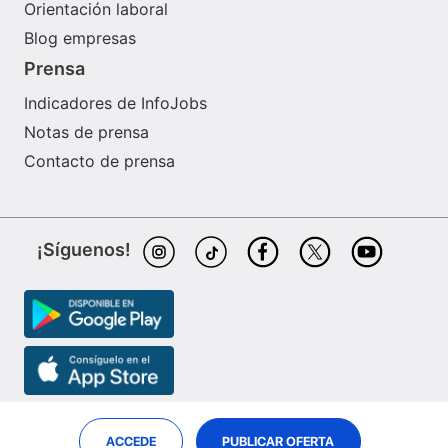
Orientación laboral
Blog empresas
Prensa
Indicadores de InfoJobs
Notas de prensa
Contacto de prensa
¡Síguenos!
ACCEDE
PUBLICAR OFERTA
InfoJobs es partner de
ePreselec