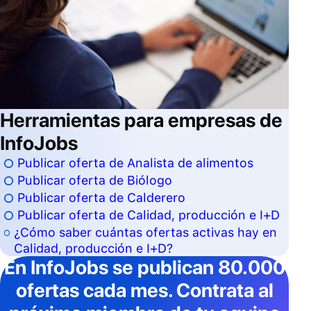
Herramientas para empresas de
InfoJobs
Publicar oferta de Analista de alimentos
Publicar oferta de Biólogo
Publicar oferta de Calderero
Publicar oferta de Calidad, producción e I+D
¿Cómo saber cuántas ofertas activas hay en
Calidad, producción e I+D?
En InfoJobs
se publican 80.000
ofertas cada mes
. Contrata al