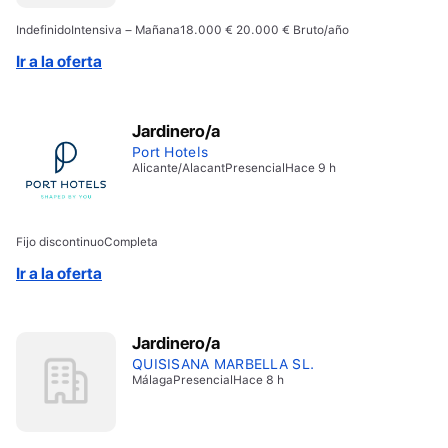
Indefinido
Intensiva – Mañana
18.000 € 20.000 € Bruto/año
Ir a la oferta
Jardinero/a
Port Hotels
Alicante/Alacant
Presencial
Hace 9 h
Fijo discontinuo
Completa
Ir a la oferta
Jardinero/a
QUISISANA MARBELLA SL.
Málaga
Presencial
Hace 8 h