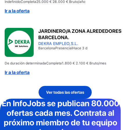
Indefinido
Completa
25.000 € 28.000 € Bruto/año
Ir a la oferta
JARDINERO/A ZONA ALREDEDORES
BARCELONA.
DEKRA EMPLEO,S.L.
Barcelona
Presencial
Hace 3 d
De duración determinada
Completa
1.800 € 2.100 € Bruto/mes
Ir a la oferta
Ver todas las ofertas
En InfoJobs
se publican 80.000
ofertas cada mes
. Contrata al
próximo miembro de tu equipo