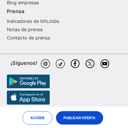
Blog empresas
Prensa
Indicadores de InfoJobs
Notas de prensa
Contacto de prensa
¡Síguenos!
ACCEDE
PUBLICAR OFERTA
InfoJobs es partner de
ePreselec
Job Market Insights
© Adevinta Jobs S.L.U.