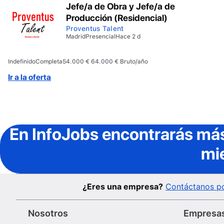
Jefe/a de Obra y Jefe/a de
Producción (Residencial)
Proventus Talent
Madrid
Presencial
Hace 2 d
Indefinido
Completa
54.000 € 64.000 € Bruto/año
Ir a la oferta
En InfoJobs
encontrarás más
mi
¿Eres una empresa?
Contáctanos po
Nosotros
Empresa