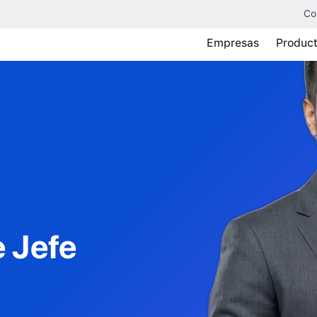
Co
Empresas
Produc
e
Jefe