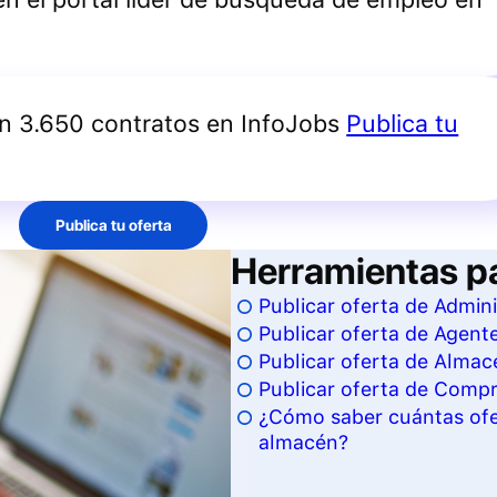
an 3.650 contratos en InfoJobs
Publica tu
Publica tu oferta
Herramientas p
Publicar oferta de Admini
Publicar oferta de Agent
Publicar oferta de Almace
Publicar oferta de Compr
¿Cómo saber cuántas ofer
almacén?