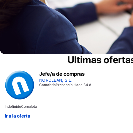
Ultimas oferta
Jefe/a de compras
NORCLEAN, S.L.
Cantabria
Presencial
Hace 34 d
Indefinido
Completa
Ir a la oferta