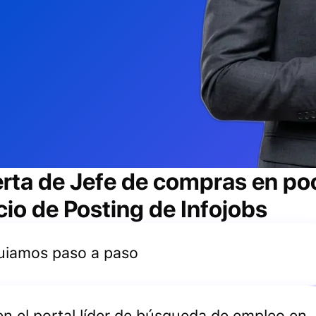
erta de
Jefe de compras
en po
cio de Posting de Infojobs
 guiamos paso a paso
 en el portal líder de búsqueda de empleo en