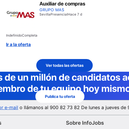
Auxiliar de compras
GRUPO MAS
Sevilla
Presencial
Hace 7 d
Indefinido
Completa
Ir a la oferta
Ver todas las ofertas
 de un millón de candidatos a
embro de tu equipo hoy mismo
Publica tu oferta
r e-mail
o llámanos al
900 82 73 82
De lunes a jueves de 
s
Sobre InfoJobs