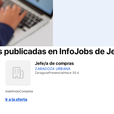
s publicadas en InfoJobs de
J
Jefe/a de compras
ZARAGOZA URBANA
Zaragoza
Presencial
Hace 35 d
Indefinido
Completa
Ir a la oferta