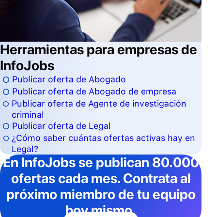
Herramientas para empresas de
InfoJobs
Publicar oferta de Abogado
Publicar oferta de Abogado de empresa
Publicar oferta de Agente de investigación
criminal
Publicar oferta de Legal
¿Cómo saber cuántas ofertas activas hay en
Legal?
En InfoJobs
se publican 80.000
ofertas cada mes
. Contrata al
próximo miembro de tu equipo
hoy mismo.