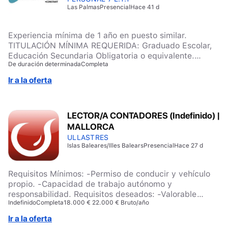
Las Palmas
Presencial
Hace 41 d
como repartidor, conductor automóvil, autobús,
camión.
Experiencia mínima de 1 año en puesto similar.
TITULACIÓN MÍNIMA REQUERIDA: Graduado Escolar,
Educación Secundaria Obligatoria o equivalente.
De duración determinada
Completa
FORMACIÓN MÍNIMA: – Herramientas ofimáticas
básicas. – Formación esencial en prevención riesgos
Ir a la oferta
laborales. – Conocimiento del callejero municipal de
destino. FORMACIÓN DESEABLE: Atención al Cliente.
Sensibilización medioambiental. Técnicas en primeros
LECTOR/A CONTADORES (Indefinido) |
auxilios. Normativa básica en instalaciones de
MALLORCA
fontanería. Poseer conocimientos básicos de cómo
gestionar residuos y dar un uso sostenible a los
ULLASTRES
Islas Baleares/Illes Balears
Presencial
Hace 27 d
recursos naturales
Requisitos Mínimos: -Permiso de conducir y vehículo
propio. -Capacidad de trabajo autónomo y
responsabilidad. Requisitos deseados: -Valorable
Indefinido
Completa
18.000 € 22.000 € Bruto/año
experiencia previa en puestos como repartidor,
conductor automóvil, autobús, camión.
Ir a la oferta