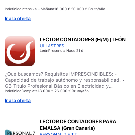
Indefinido
Intensiva – Mañana
16.000 € 20.000 € Bruto/año
Ir a la oferta
LECTOR CONTADORES (H/M) | LEÓN
ULLASTRES
León
Presencial
Hace 21 d
¿Qué buscamos? Requisitos IMPRESCINDIBLES: •
Capacidad de trabajo autónomo y responsabilidad. •
GB Título Profesional Básico en Electricidad y
Indefinido
Completa
18.000 € 26.000 € Bruto/año
Electrónica, GB Título Profesional Básico en
Instalaciones Electrotécnicas y Mecánica, GM Técnico
Ir a la oferta
en Instalaciones Eléctricas y Automáticas, GS Técnico
Superior en Mantenimiento Electrónico, GS Técnico
Superior en Sistemas Electrotécnicos y
LECTOR DE CONTADORES PARA
Automatizados. o • 2 años de experiencia como
EMALSA (Gran Canaria)
electricista. Requisitos deseados: • Permiso de
conducir. • Valorable experiencia previa en puestos
PERSONAL 7 E.T.T