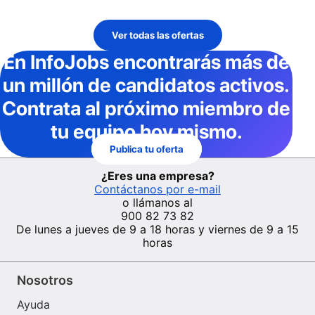
Ver todas las ofertas
En InfoJobs
encontrarás más de
un millón de candidatos activos
.
Contrata al próximo miembro de
tu equipo hoy mismo.
Publica tu oferta
¿Eres una empresa?
Contáctanos por e-mail
o llámanos al
900 82 73 82
De lunes a jueves de 9 a 18 horas y viernes de 9 a 15
horas
Nosotros
Ayuda