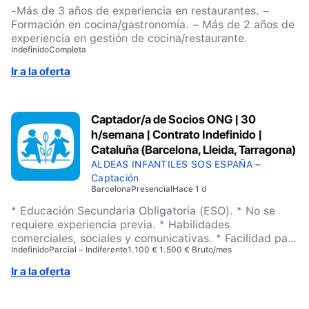
-Más de 3 años de experiencia en restaurantes. –
Formación en cocina/gastronomía. – Más de 2 años de
experiencia en gestión de cocina/restaurante.
Indefinido
Completa
Ir a la oferta
Captador/a de Socios ONG | 30
h/semana | Contrato Indefinido |
Cataluña (Barcelona, Lleida, Tarragona)
ALDEAS INFANTILES SOS ESPAÑA –
Captación
Barcelona
Presencial
Hace 1 d
* Educación Secundaria Obligatoria (ESO). * No se
requiere experiencia previa. * Habilidades
comerciales, sociales y comunicativas. * Facilidad para
Indefinido
Parcial – Indiferente
1.100 € 1.500 € Bruto/mes
conectar con las personas. * Actitud positiva, iniciativa
y orientación a objetivos. * Capacidad para trabajar en
Ir a la oferta
equipo. * Responsabilidad, compromiso e implicación.
* Sensibilidad hacia las causas sociales y la protección
de la infancia. * Disponibilidad para desplazarse por el