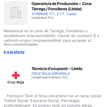
Operario/a de Producción – Zona
territorio de Cataluña. * Se valorará disponer de carné
Tàrrega / Fonolleres (Lleida)
de conducir y vehículo propio. * Imprescindible
permiso de trabajo en vigor (DNI o NIE).
SYNERGIE T.T., E.T.T. Lleida
Lleida
Hace 13 d
Residencia en la zona de Tàrrega, Fonolleres o
alrededores (imprescindible). Carnet de conducir B y
vehículo propio (imprescindible) para acceder al
Otros contratos
Completa
centro de trabajo. Disponibilidad para trabajar en
turnos rotativos de mañana, tarde y noche
Ir a la oferta
(imprescindible). Valorable disponer de carnet de
carretilla elevadora. Valorable formación de Grado
Medio o Grado Superior (FP). Persona responsable,
Tècnic/a d'ocupació – Lleida
con capacidad de trabajo en equipo y ganas de
aprender.
CRUZ ROJA ESPAÑOLA
Lleida
Presencial
Hace 16 h
• Formació Tenir el Grau universitari en el camp social:
Treball Social, Educació Social, Psicologia,
preferiblement. Es podran tenir en compte altres