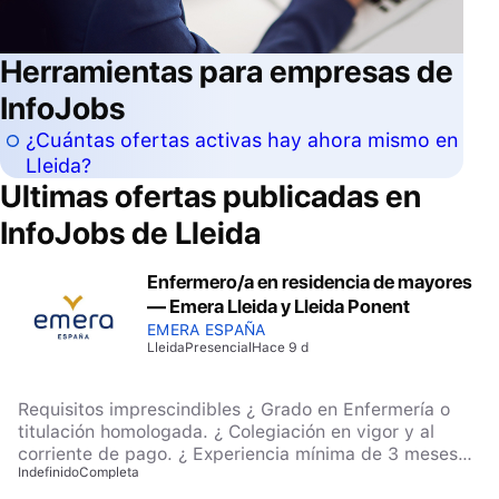
Herramientas para empresas de
InfoJobs
¿Cuántas ofertas activas hay ahora mismo en
Lleida?
Ultimas ofertas publicadas en
InfoJobs de
Lleida
Enfermero/a en residencia de mayores
— Emera Lleida y Lleida Ponent
EMERA ESPAÑA
Lleida
Presencial
Hace 9 d
Requisitos imprescindibles ¿ Grado en Enfermería o
titulación homologada. ¿ Colegiación en vigor y al
corriente de pago. ¿ Experiencia mínima de 3 meses
Indefinido
Completa
(cuentan prácticas curriculares y profesionales
estructuradas). Se valorará ¿ Postgrado en