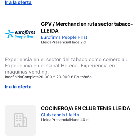
Ir a la oferta
Gerontología. ¿ Manejo de herramientas informáticas.
GPV / Merchand en ruta sector tabaco-
LLEIDA
Eurofirms People First
Lleida
Presencial
Hace 2 d
Experiencia en el sector del tabaco como comercial.
Experiencia en el Canal Horeca. Experiencia en
máquinas vending.
Indefinido
Completa
20.000 € 23.000 € Bruto/año
Ir a la oferta
COCINERO/A EN CLUB TENIS LLEIDA
Club tennis Lleida
Lleida
Presencial
Hace 40 d