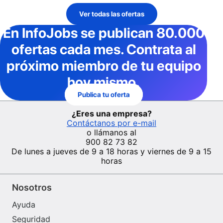
Ver todas las ofertas
En InfoJobs
se publican 80.000
ofertas cada mes
. Contrata al
próximo miembro de tu equipo
hoy mismo.
Publica tu oferta
¿Eres una empresa?
Contáctanos por e-mail
o llámanos al
900 82 73 82
De lunes a jueves de 9 a 18 horas y viernes de 9 a 15
horas
Nosotros
Ayuda
Seguridad