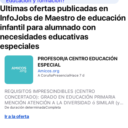
Educación y formación?
Ultimas ofertas publicadas en
InfoJobs de
Maestro de educación
infantil para alumnado con
necesidades educativas
especiales
PROFESOR/A CENTRO EDUCACIÓN
ESPECIAL
Amicos.org
A Coruña
Presencial
Hace 7 d
REQUISITOS IMPRESCINDIBLES (CENTRO
CONCERTADO): GRADO EN EDUCACIÓN PRIMARIA
MENCIÓN ATENCIÓN A LA DIVERSIDAD ó SIMILAR (y)
De duración determinada
Completa
TÍTULO CELGA 4 Requisitos Deseados: Valorable
experiencia previa en atención a menores con
Ir a la oferta
discapacidad y pautas conductuales. Manejo recursos
TIC aplicado al ámbito educativo