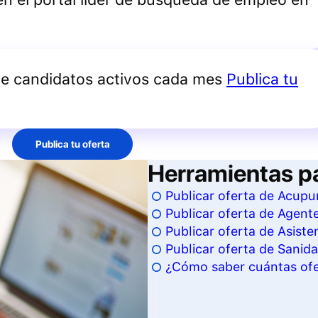
de candidatos activos cada mes
Publica tu
Publica tu oferta
Herramientas p
Publicar oferta de Acupu
Publicar oferta de Agent
Publicar oferta de Asiste
Publicar oferta de Sanida
¿Cómo saber cuántas ofer