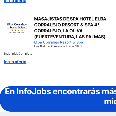
Ir a la oferta
MASAJISTAS DE SPA HOTEL ELBA
CORRALEJO RESORT & SPA 4*-
CORRALEJO, LA OLIVA
(FUERTEVENTURA, LAS PALMAS)
Elba Corralejo Resort & Spa
Las Palmas
Presencial
Hace 38 d
Indefinido
Completa
Ir a la oferta
En InfoJobs
encontrarás más
mi