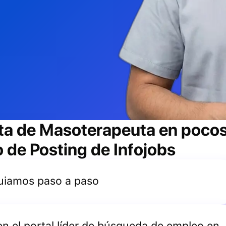
ta de
Masoterapeuta
en pocos
io de Posting de Infojobs
 guiamos paso a paso
 en el portal líder de búsqueda de empleo en