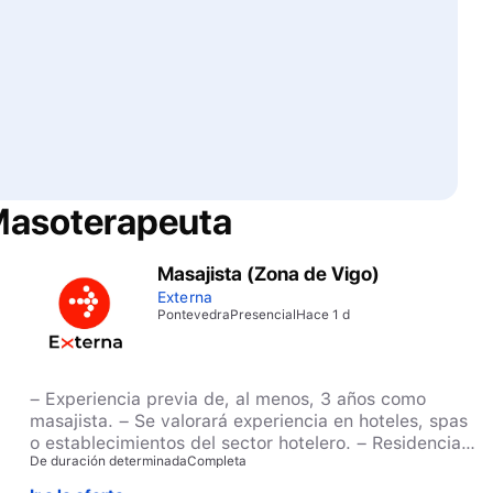
asoterapeuta
Masajista (Zona de Vigo)
Externa
Pontevedra
Presencial
Hace 1 d
– Experiencia previa de, al menos, 3 años como
masajista. – Se valorará experiencia en hoteles, spas
o establecimientos del sector hotelero. – Residencia
De duración determinada
Completa
en Vigo o alrededores. – Disponibilidad de
incorporación inmediata. – Imprescindible disponer