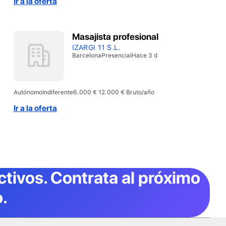
Ir a la oferta
de vehículo propio para desplazarse al centro de
trabajo.
Masajista profesional
IZARGI 11 S.L.
Barcelona
Presencial
Hace 3 d
Autónomo
Indiferente
6.000 € 12.000 € Bruto/año
Ir a la oferta
ctivos
. Contrata al próximo
.