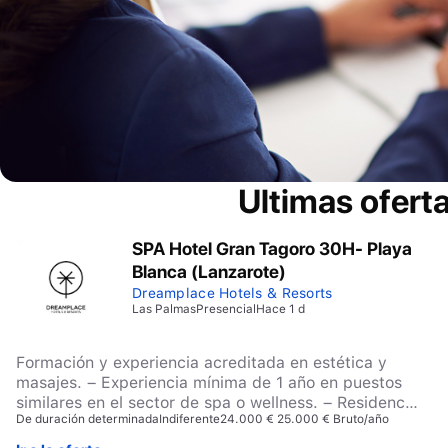
Ultimas ofert
SPA Hotel Gran Tagoro 30H- Playa
Blanca (Lanzarote)
Dreamplace Hotels & Resorts
Las Palmas
Presencial
Hace 1 d
Formación y experiencia acreditada en estética y
masajes. – Experiencia mínima de 1 año en puestos
similares en el sector de spa o wellness. – Residencia
De duración determinada
Indiferente
24.000 € 25.000 € Bruto/año
en Lanzarote o cercanías. – Nivel de inglés avanzado
para comunicarse con los clientes.