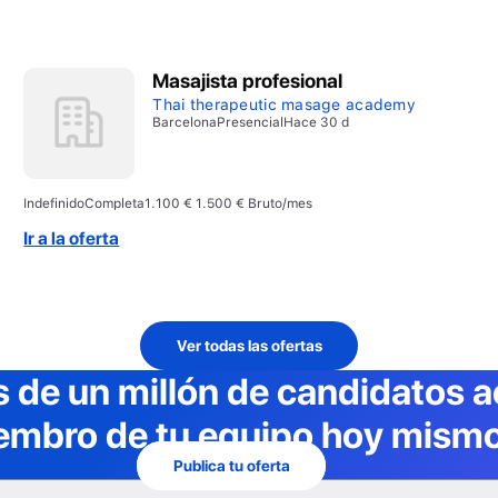
Masajista profesional
Thai therapeutic masage academy
Barcelona
Presencial
Hace 30 d
Indefinido
Completa
1.100 € 1.500 € Bruto/mes
Ir a la oferta
Ver todas las ofertas
 de un millón de candidatos a
embro de tu equipo hoy mismo
Publica tu oferta