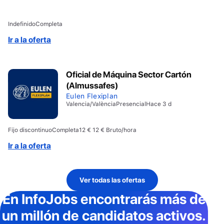
Indefinido
Completa
Ir a la oferta
Oficial de Máquina Sector Cartón
(Almussafes)
Eulen Flexiplan
Valencia/València
Presencial
Hace 3 d
Fijo discontinuo
Completa
12 € 12 € Bruto/hora
Ir a la oferta
Ver todas las ofertas
En InfoJobs
encontrarás más de
un millón de candidatos activos
.