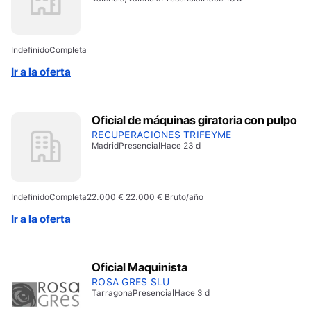
Indefinido
Completa
Ir a la oferta
Oficial de máquinas giratoria con pulpo
RECUPERACIONES TRIFEYME
Madrid
Presencial
Hace 23 d
Indefinido
Completa
22.000 € 22.000 € Bruto/año
Ir a la oferta
Oficial Maquinista
ROSA GRES SLU
Tarragona
Presencial
Hace 3 d