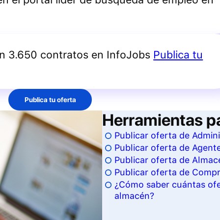
an 3.650 contratos en InfoJobs
Publica tu
Publica tu oferta
Herramientas p
Publicar oferta de Admini
Publicar oferta de Agent
Publicar oferta de Almace
Publicar oferta de Compr
¿Cómo saber cuántas ofer
almacén?