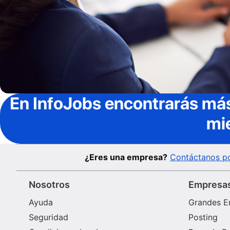
En InfoJobs
encontrarás más
mi
¿Eres una empresa?
Contáctanos po
Nosotros
Empresa
Ayuda
Grandes E
Seguridad
Posting