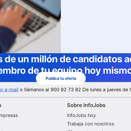
 de un millón de candidatos a
embro de tu equipo hoy mismo
Publica tu oferta
r e-mail
o llámanos al
900 82 73 82
De lunes a jueves de 
s
Sobre InfoJobs
mpresas
InfoJobs hoy
Trabaja con nosotros