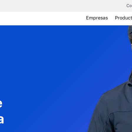
Co
Empresas
Produc
e
a