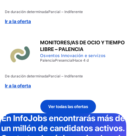
De duración determinada
Parcial – Indiferente
Ir a la oferta
MONITORES/AS DE OCIO Y TIEMPO
LIBRE – PALENCIA
Osventos Innovación e servizos
Palencia
Presencial
Hace 4 d
De duración determinada
Parcial – Indiferente
Ir a la oferta
Ver todas las ofertas
En InfoJobs
encontrarás más de
un millón de candidatos activos
.