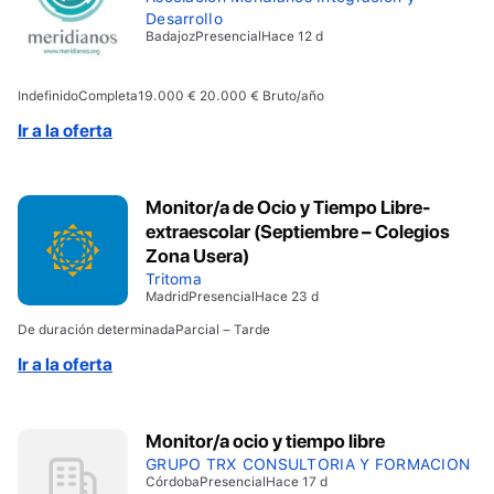
Desarrollo
Badajoz
Presencial
Hace 12 d
Indefinido
Completa
19.000 € 20.000 € Bruto/año
Ir a la oferta
Monitor/a de Ocio y Tiempo Libre-
extraescolar (Septiembre – Colegios
Zona Usera)
Tritoma
Madrid
Presencial
Hace 23 d
De duración determinada
Parcial – Tarde
Ir a la oferta
Monitor/a ocio y tiempo libre
GRUPO TRX CONSULTORIA Y FORMACION
Córdoba
Presencial
Hace 17 d