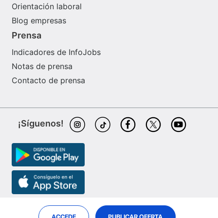
Orientación laboral
Blog empresas
Prensa
Indicadores de InfoJobs
Notas de prensa
Contacto de prensa
¡Síguenos!
ACCEDE
PUBLICAR OFERTA
InfoJobs es partner de
ePreselec