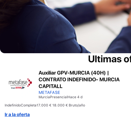
Ultimas o
Auxiliar GPV-MURCIA (40H) |
CONTRATO INDEFINIDO- MURCIA
CAPITALL
METAFASE
Murcia
Presencial
Hace 4 d
Indefinido
Completa
17.000 € 18.000 € Bruto/año
Ir a la oferta