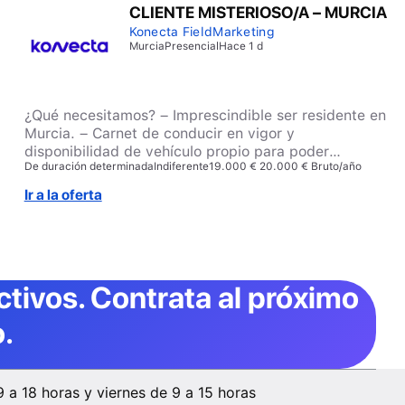
CLIENTE MISTERIOSO/A – MURCIA
Konecta FieldMarketing
Murcia
Presencial
Hace 1 d
¿Qué necesitamos? – Imprescindible ser residente en
Murcia. – Carnet de conducir en vigor y
disponibilidad de vehículo propio para poder
De duración determinada
Indiferente
19.000 € 20.000 € Bruto/año
desplazarse por la zona asignada. – Ordenador y
conexión a Internet. – Conocimientos básicos de
Ir a la oferta
Informática.
ctivos
. Contrata al próximo
.
9 a 18 horas y viernes de 9 a 15 horas