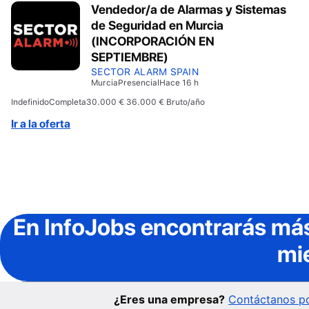
Vendedor/a de Alarmas y Sistemas
de Seguridad en Murcia
(INCORPORACIÓN EN
SEPTIEMBRE)
SECTOR ALARM SPAIN
Murcia
Presencial
Hace 16 h
Indefinido
Completa
30.000 € 36.000 € Bruto/año
Ir a la oferta
En InfoJobs
encontrarás más
mi
¿Eres una empresa?
Contáctanos po