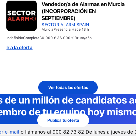
Vendedor/a de Alarmas en Murcia
(INCORPORACIÓN EN
SEPTIEMBRE)
SECTOR ALARM SPAIN
Murcia
Presencial
Hace 18 h
Indefinido
Completa
30.000 € 36.000 € Bruto/año
Ir a la oferta
Ver todas las ofertas
 de un millón de candidatos a
embro de tu equipo hoy mismo
Publica tu oferta
r e-mail
o llámanos al
900 82 73 82
De lunes a jueves de 