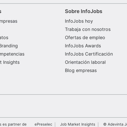
s
Sobre InfoJobs
mpresas
InfoJobs hoy
Trabaja con nosotros
atos
Ofertas de empleo
Branding
InfoJobs Awards
ompetencias
InfoJobs Certificación
 Insights
Orientación laboral
Blog empresas
s es partner de
ePreselec
Job Market Insights
© Adevinta J