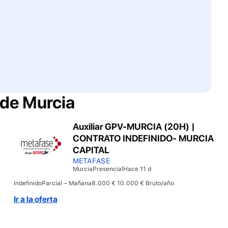
 de
Murcia
Auxiliar GPV-MURCIA (20H) |
CONTRATO INDEFINIDO- MURCIA
CAPITAL
METAFASE
Murcia
Presencial
Hace 11 d
Indefinido
Parcial – Mañana
8.000 € 10.000 € Bruto/año
Ir a la oferta