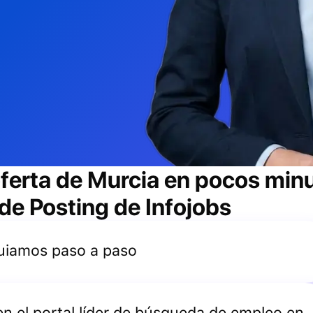
ferta de
Murcia
en pocos minu
 de Posting de Infojobs
 guiamos paso a paso
 en el portal líder de búsqueda de empleo en