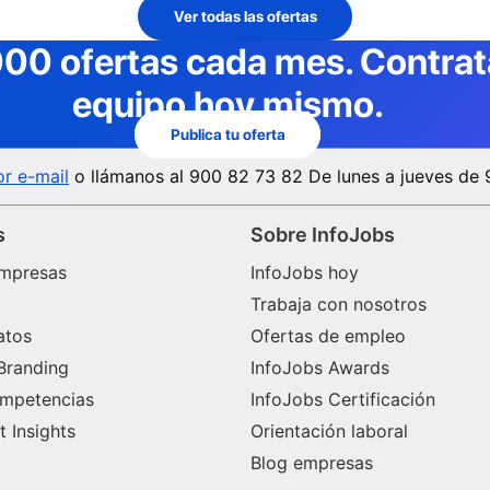
Ver todas las ofertas
000 ofertas cada mes
. Contra
equipo hoy mismo.
Publica tu oferta
r e-mail
o llámanos al
900 82 73 82
De lunes a jueves de 
s
Sobre InfoJobs
mpresas
InfoJobs hoy
Trabaja con nosotros
atos
Ofertas de empleo
Branding
InfoJobs Awards
ompetencias
InfoJobs Certificación
 Insights
Orientación laboral
Blog empresas