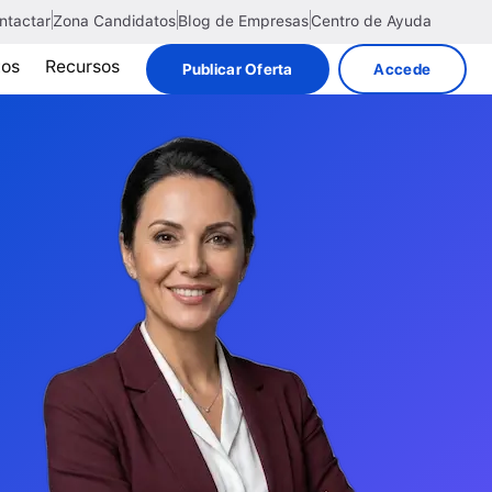
ntactar
Zona Candidatos
Blog de Empresas
Centro de Ayuda
tos
Recursos
Publicar Oferta
Accede