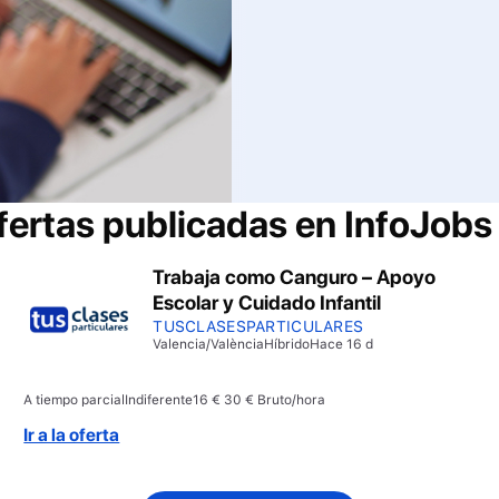
fertas publicadas en InfoJobs
Trabaja como Canguro – Apoyo
Escolar y Cuidado Infantil
TUSCLASESPARTICULARES
Valencia/València
Híbrido
Hace 16 d
A tiempo parcial
Indiferente
16 € 30 € Bruto/hora
Ir a la oferta