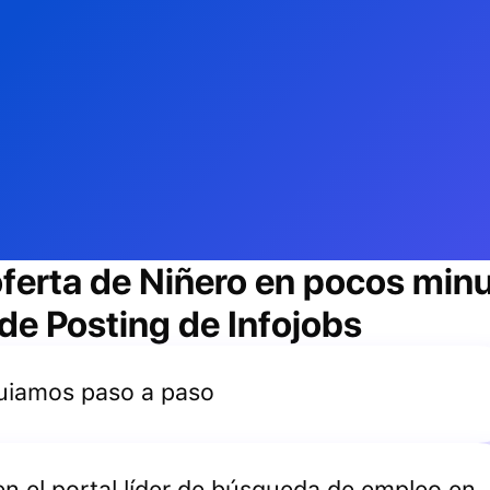
oferta de
Niñero
en pocos minu
 de Posting de Infojobs
 guiamos paso a paso
 en el portal líder de búsqueda de empleo en