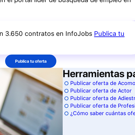
an 3.650 contratos en InfoJobs
Publica tu
Publica tu oferta
Herramientas p
Publicar oferta de Acom
Publicar oferta de Actor
Publicar oferta de Adiest
Publicar oferta de Profesi
¿Cómo saber cuántas ofer