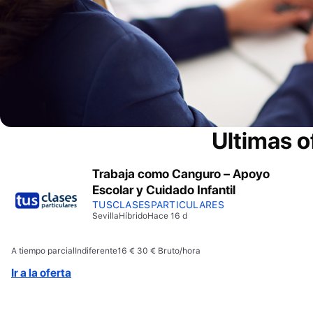
Ultimas o
Trabaja como Canguro – Apoyo
Escolar y Cuidado Infantil
TUSCLASESPARTICULARES
Sevilla
Híbrido
Hace 16 d
A tiempo parcial
Indiferente
16 € 30 € Bruto/hora
Ir a la oferta