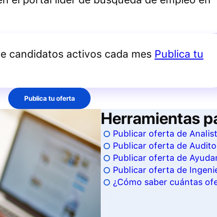
de candidatos activos cada mes
Publica tu
Publica tu oferta
Herramientas p
Publicar oferta de Analis
Publicar oferta de Audito
Publicar oferta de Ayudan
Publicar oferta de Ingeni
¿Cómo saber cuántas ofer