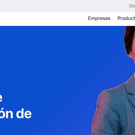
Co
Empresas
Produc
e
ón de