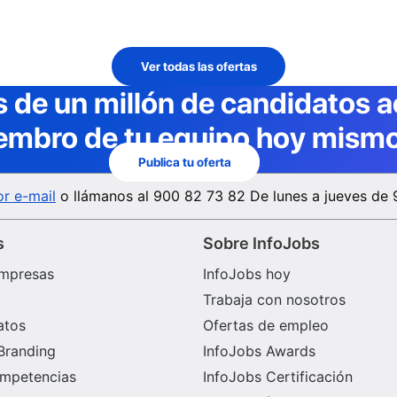
Ver todas las ofertas
 de un millón de candidatos a
embro de tu equipo hoy mismo
Publica tu oferta
r e-mail
o llámanos al
900 82 73 82
De lunes a jueves de 
s
Sobre InfoJobs
mpresas
InfoJobs hoy
Trabaja con nosotros
atos
Ofertas de empleo
Branding
InfoJobs Awards
ompetencias
InfoJobs Certificación