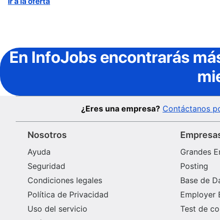
Ir a la oferta
En InfoJobs
encontrarás más
mi
¿Eres una empresa?
Contáctanos po
Nosotros
Empresa
Ayuda
Grandes E
Seguridad
Posting
Condiciones legales
Base de D
Política de Privacidad
Employer 
Uso del servicio
Test de c