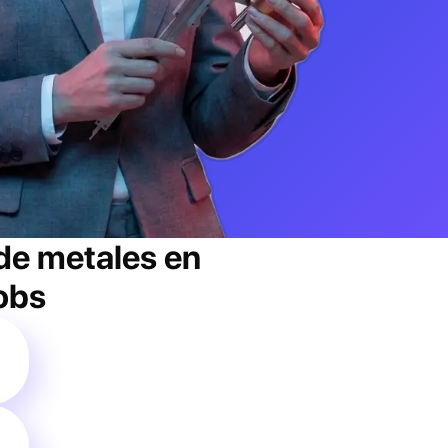
de metales
en
jobs