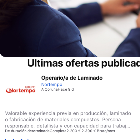
Ultimas ofertas publica
Operario/a de Laminado
Nortempo
A Coruña
Hace 9 d
Valorable experiencia previa en producción, laminado
o fabricación de materiales compuestos. Persona
responsable, detallista y con capacidad para trabajar
De duración determinada
Completa
2.200 € 2.300 € Bruto/mes
en equipo. Disponibilidad para incorporación
inmediata.