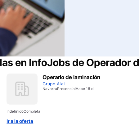
das en InfoJobs de
Operador d
Operario de laminación
Grupo Alai
Navarra
Presencial
Hace 16 d
Indefinido
Completa
Ir a la oferta