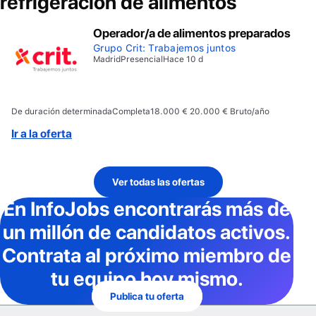
refrigeración de alimentos
Operador/a de alimentos preparados
Grupo Crit: Trabajemos juntos
Madrid
Presencial
Hace 10 d
De duración determinada
Completa
18.000 € 20.000 € Bruto/año
Ir a la oferta
Ver todas las ofertas
En InfoJobs
encontrarás más de
un millón de candidatos activos
.
Contrata al próximo miembro de
tu equipo hoy mismo.
Publica tu oferta