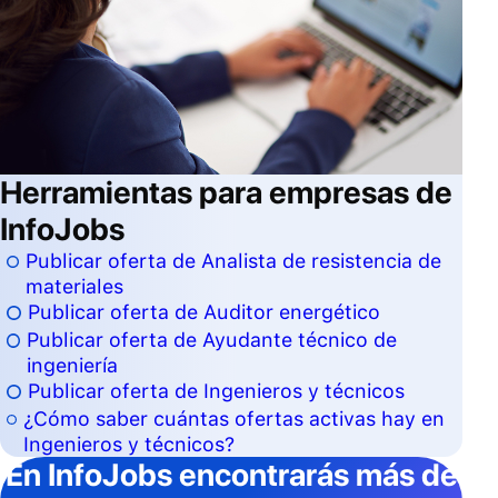
Herramientas para empresas de
InfoJobs
Publicar oferta de Analista de resistencia de
materiales
Publicar oferta de Auditor energético
Publicar oferta de Ayudante técnico de
ingeniería
Publicar oferta de Ingenieros y técnicos
¿Cómo saber cuántas ofertas activas hay en
Ingenieros y técnicos?
En InfoJobs
encontrarás más de