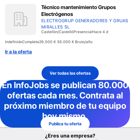
Técnico mantenimiento Grupos
Electrógenos
ELECTROGRUP GENERADORES Y GRUAS
MIRALLES SL
Castellón/Castelló
Presencial
Hace 4 d
Indefinido
Completa
26.000 € 36.000 € Bruto/año
Ir a la oferta
Ver todas las ofertas
En InfoJobs
se publican 80.000
ofertas cada mes
. Contrata al
próximo miembro de tu equipo
hoy mismo.
Publica tu oferta
¿Eres una empresa?