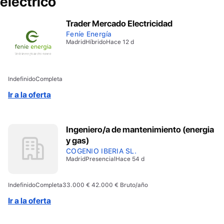
eléctrico
Trader Mercado Electricidad
Feníe Energía
Madrid
Híbrido
Hace 12 d
Indefinido
Completa
Ir a la oferta
Ingeniero/a de mantenimiento (energia
y gas)
COGENIO IBERIA SL.
Madrid
Presencial
Hace 54 d
Indefinido
Completa
33.000 € 42.000 € Bruto/año
Ir a la oferta