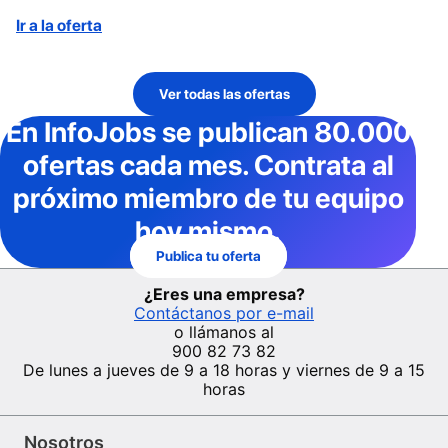
Ir a la oferta
Ver todas las ofertas
En InfoJobs
se publican 80.000
ofertas cada mes
. Contrata al
próximo miembro de tu equipo
hoy mismo.
Publica tu oferta
¿Eres una empresa?
Contáctanos por e-mail
o llámanos al
900 82 73 82
De lunes a jueves de 9 a 18 horas y viernes de 9 a 15
horas
Nosotros