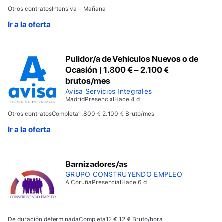
aspectos protegidos por la legislación. Este proceso
Otros contratos
Intensiva – Mañana
de selección se basa en criterios objetivos de
profesionalidad, méritos y capacidad.
Ir a la oferta
Pulidor/a de Vehículos Nuevos o de
Ocasión | 1.800 € – 2.100 €
brutos/mes
Avisa Servicios Integrales
Madrid
Presencial
Hace 4 d
Otros contratos
Completa
1.800 € 2.100 € Bruto/mes
Ir a la oferta
Barnizadores/as
GRUPO CONSTRUYENDO EMPLEO
A Coruña
Presencial
Hace 6 d
De duración determinada
Completa
12 € 12 € Bruto/hora