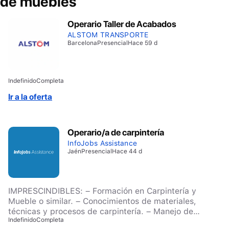
de muebles
Operario Taller de Acabados
ALSTOM TRANSPORTE
Barcelona
Presencial
Hace 59 d
Indefinido
Completa
Ir a la oferta
Operario/a de carpintería
InfoJobs Assistance
Jaén
Presencial
Hace 44 d
IMPRESCINDIBLES: – Formación en Carpintería y
Mueble o similar. – Conocimientos de materiales,
técnicas y procesos de carpintería. – Manejo de
Indefinido
Completa
maquinaria mecanizada y herramientas propias del