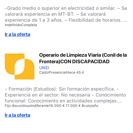
-Grado medio o superior en electricidad o similar. – Se
valorará experiencia en MT-BT. – Se valorará
experiencia de 1 a 3 años. – Flexibilidad de horarios. –
Indefinido
Completa
Capacidad de gestión de equipos y atención de las
averías en zona Barcelona.
Ir a la oferta
Operario de Limpieza Viaria (Conil de la
Frontera)CON DISCAPACIDAD
UNEI
Cádiz
Presencial
Hace 45 d
• Formación (Estudios): Sin formación específica. •
Experiencia en el sector: No necesaria • Conocimiento
funcional: Conocimiento en actividades complejas.
Fijo discontinuo
Indiferente
16.000 € 17.000 € Bruto/año
Requiere especialización funcional y comprensión de la
práctica. • Personal con Discapacidad: SI • Permiso de
Ir a la oferta
conducción: Vehículo de empresa