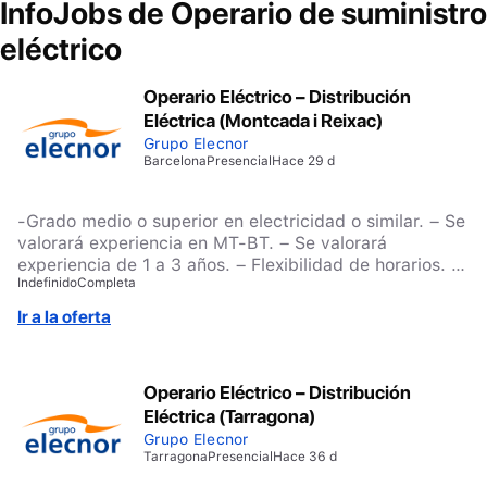
InfoJobs de
Operario de suministro
eléctrico
Operario Eléctrico – Distribución
Eléctrica (Montcada i Reixac)
Grupo Elecnor
Barcelona
Presencial
Hace 29 d
-Grado medio o superior en electricidad o similar. – Se
valorará experiencia en MT-BT. – Se valorará
experiencia de 1 a 3 años. – Flexibilidad de horarios. –
Indefinido
Completa
Capacidad de gestión de equipos y atención de las
averías en zona Barcelona.
Ir a la oferta
Operario Eléctrico – Distribución
Eléctrica (Tarragona)
Grupo Elecnor
Tarragona
Presencial
Hace 36 d