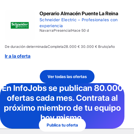
Operario Almacén Puente La Reina
Schneider Electric – Profesionales con
experiencia
Navarra
Presencial
Hace 50 d
De duración determinada
Completa
28.000 € 30.000 € Bruto/año
Ir a la oferta
Ver todas las ofertas
En InfoJobs
se publican 80.000
ofertas cada mes
. Contrata al
próximo miembro de tu equipo
hoy mismo.
Publica tu oferta