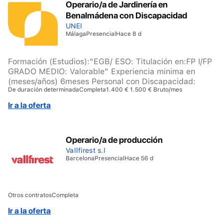
Operario/a de Jardinería en
Benalmádena con Discapacidad
UNEI
Málaga
Presencial
Hace 8 d
Formación (Estudios):"EGB/ ESO: Titulación en:FP I/FP
GRADO MEDIO: Valorable" Experiencia minima en
(meses/años) 6meses Personal con Discapacidad:
De duración determinada
Completa
1.400 € 1.500 € Bruto/mes
Ir a la oferta
Operario/a de producción
Vallfirest s.l
Barcelona
Presencial
Hace 56 d
Otros contratos
Completa
Ir a la oferta