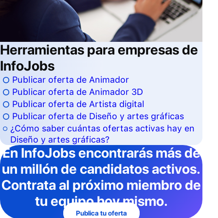
Herramientas para empresas de
InfoJobs
Publicar oferta de Animador
Publicar oferta de Animador 3D
Publicar oferta de Artista digital
Publicar oferta de Diseño y artes gráficas
¿Cómo saber cuántas ofertas activas hay en
Diseño y artes gráficas?
En InfoJobs
encontrarás más de
un millón de candidatos activos
.
Contrata al próximo miembro de
tu equipo hoy mismo.
Publica tu oferta