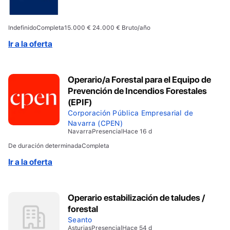
Indefinido
Completa
15.000 € 24.000 € Bruto/año
Ir a la oferta
Operario/a Forestal para el Equipo de
Prevención de Incendios Forestales
(EPIF)
Corporación Pública Empresarial de
Navarra (CPEN)
Navarra
Presencial
Hace 16 d
De duración determinada
Completa
Ir a la oferta
Operario estabilización de taludes /
forestal
Seanto
Asturias
Presencial
Hace 54 d