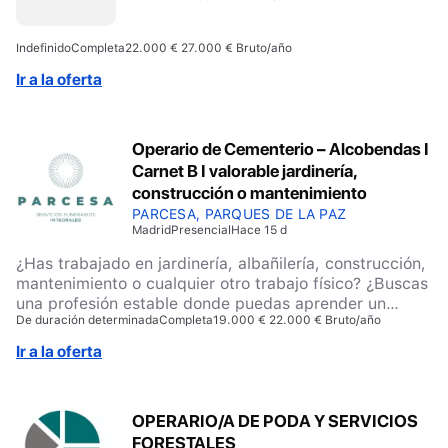
Indefinido
Completa
22.000 € 27.000 € Bruto/año
Ir a la oferta
Operario de Cementerio – Alcobendas I
Carnet B I valorable jardinería,
construcción o mantenimiento
PARCESA, PARQUES DE LA PAZ
Madrid
Presencial
Hace 15 d
¿Has trabajado en jardinería, albañilería, construcción,
mantenimiento o cualquier otro trabajo físico? ¿Buscas
una profesión estable donde puedas aprender un
De duración determinada
Completa
19.000 € 22.000 € Bruto/año
oficio? Imprescindible carnet de conducir B1. ¿Qué
buscamos? Personas habituadas al trabajo físico y al
Ir a la oferta
aire libre. Experiencia en jardinería, albañilería,
construcción, mantenimiento o trabajos similares.
Ganas de aprender un oficio especializado.
OPERARIO/A DE PODA Y SERVICIOS
Responsabilidad, compromiso y orientación al servicio.
FORESTALES
Valorable 'personas que vivan cerca del centro esta