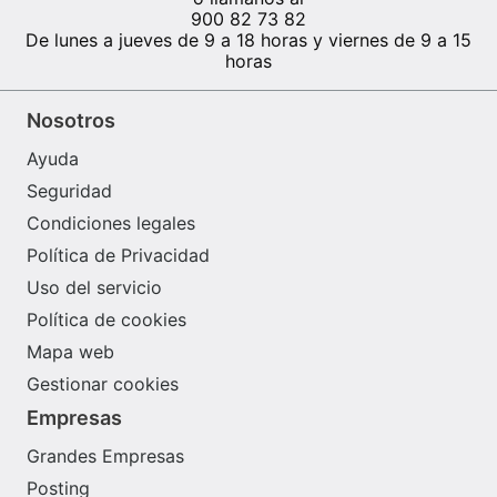
terminar… No buscamos a alguien que se limite a
900 82 73 82
seguir una planificación ya definida. Buscamos a una
De lunes a jueves de 9 a 18 horas y viernes de 9 a 15
persona con potencial, capaz de aprender
horas
rápidamente, entender cómo encajan todas las piezas
del proceso productivo y contribuir a que la planta
Nosotros
funcione de forma eficiente cada día. Si te motivan los
retos organizativos, disfrutas resolviendo problemas y
Ayuda
quieres crecer profesionalmente en el ámbito
industrial… ¡estaremos encantados de conocerte!
Seguridad
Condiciones legales
Política de Privacidad
Uso del servicio
Política de cookies
Mapa web
Gestionar cookies
Empresas
Grandes Empresas
Posting