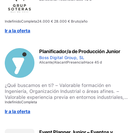
Indefinido
Completa
24.000 € 28.000 € Bruto/año
Ir a la oferta
Planificador/a de Producción Junior
Boss Digital Group, SL
Alicante/Alacant
Presencial
Hace 45 d
¿Qué buscamos en ti? – Valorable formación en
Ingeniería, Organización Industrial o áreas afines. –
Valorable experiencia previa en entornos industriales,
Indefinido
Completa
planificación, operaciones o logística, incluyendo
prácticas profesionales. – Capacidad para trabajar con
Ir a la oferta
información, prioridades y múltiples variables de forma
simultánea. – Interés por los procesos productivos y el
funcionamiento de una planta industrial. – Manejo de
Event Planner Junior – Eventos y
herramientas informáticas y facilidad para aprender