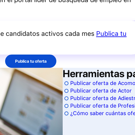
de candidatos activos cada mes
Publica tu
Publica tu oferta
Herramientas p
Publicar oferta de Acom
Publicar oferta de Actor
Publicar oferta de Adiest
Publicar oferta de Profesi
¿Cómo saber cuántas ofer