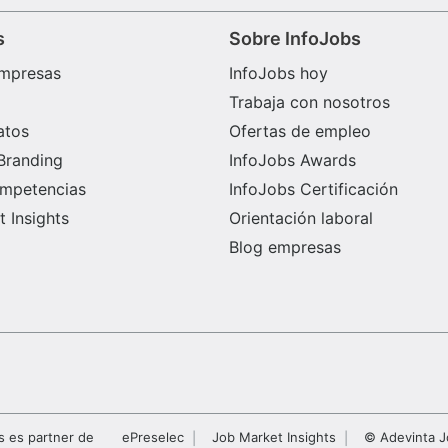
s
Sobre InfoJobs
mpresas
InfoJobs hoy
Trabaja con nosotros
atos
Ofertas de empleo
Branding
InfoJobs Awards
ompetencias
InfoJobs Certificación
 Insights
Orientación laboral
Blog empresas
s es partner de
ePreselec
Job Market Insights
© Adevinta J