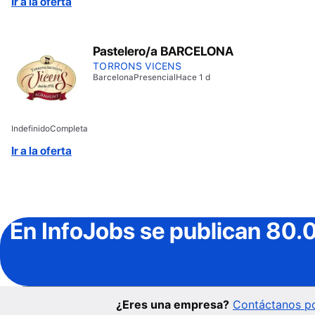
Ir a la oferta
Pastelero/a BARCELONA
TORRONS VICENS
Barcelona
Presencial
Hace 1 d
Indefinido
Completa
Ir a la oferta
En InfoJobs
se publican 80.
¿Eres una empresa?
Contáctanos po