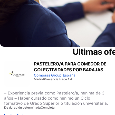
Ultimas of
PASTELERO/A PARA COMEDOR DE
COLECTIVIDADES POR BARAJAS
Compass Group España
Madrid
Presencial
Hace 1 d
– Experiencia previa como Pastelero/a, mínima de 3
años – Haber cursado como mínimo un Ciclo
formativo de Grado Superior o titulación universitaria.
De duración determinada
Completa