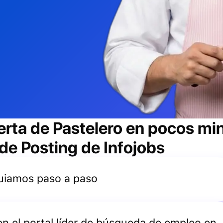
erta de
Pastelero
en pocos min
 de Posting de Infojobs
 guiamos paso a paso
 en el portal líder de búsqueda de empleo en