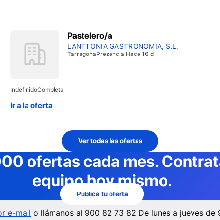
Pastelero/a
LANTTONIA GASTRONOMIA, S.L.
Tarragona
Presencial
Hace 16 d
Indefinido
Completa
Ir a la oferta
Ver todas las ofertas
000 ofertas cada mes
. Contra
equipo hoy mismo.
Publica tu oferta
r e-mail
o llámanos al
900 82 73 82
De lunes a jueves de 