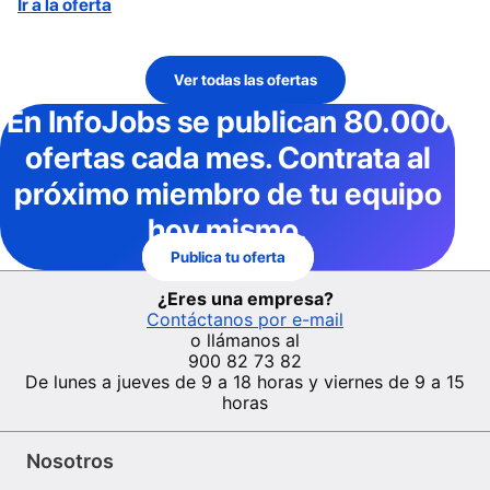
Ir a la oferta
Ver todas las ofertas
En InfoJobs
se publican 80.000
ofertas cada mes
. Contrata al
próximo miembro de tu equipo
hoy mismo.
Publica tu oferta
¿Eres una empresa?
Contáctanos por e-mail
o llámanos al
900 82 73 82
De lunes a jueves de 9 a 18 horas y viernes de 9 a 15
horas
Nosotros