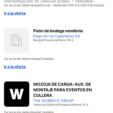
ofertado/acudir en vehículo propio. * Valorable
De duración determinada
Parcial – Mañana
6.000 € 8.000 € Bruto/año
experiencia previa en puesto similar. * EPIS necesarios
(Ropa, guantes de trabajo y zapatos de seguridad).
Ir a la oferta
Peón de bodega vendimia
Pago de los Capellanes SA
Burgos
Presencial
Hace 29 d
De duración determinada
Completa
Ir a la oferta
MOZO/A DE CARGA-AUX. DE
MONTAJE PARA EVENTOS EN
CULLERA
THE WORKOUT GROUP
Valencia/València
Presencial
Hace 31 d
De duración determinada
Completa