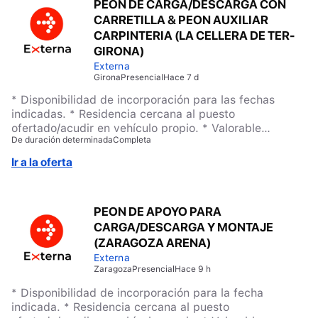
PEON DE CARGA/DESCARGA CON
CARRETILLA & PEON AUXILIAR
CARPINTERIA (LA CELLERA DE TER-
GIRONA)
Externa
Girona
Presencial
Hace 7 d
* Disponibilidad de incorporación para las fechas
indicadas. * Residencia cercana al puesto
ofertado/acudir en vehículo propio. * Valorable
De duración determinada
Completa
experiencia previa en puesto similar. * EPIS. Necesario
tener zapatos de seguridad y guantes. * Valorable
Ir a la oferta
carnet de carretillero & conocimientos carpintería
básicos.
PEON DE APOYO PARA
CARGA/DESCARGA Y MONTAJE
(ZARAGOZA ARENA)
Externa
Zaragoza
Presencial
Hace 9 h
* Disponibilidad de incorporación para la fecha
indicada. * Residencia cercana al puesto