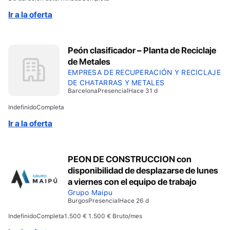
Ir a la oferta
Peón clasificador – Planta de Reciclaje
de Metales
EMPRESA DE RECUPERACIÓN Y RECICLAJE
DE CHATARRAS Y METALES
Barcelona
Presencial
Hace 31 d
Indefinido
Completa
Ir a la oferta
PEON DE CONSTRUCCION con
disponibilidad de desplazarse de lunes
a viernes con el equipo de trabajo
Grupo Maipu
Burgos
Presencial
Hace 26 d
Indefinido
Completa
1.500 € 1.500 € Bruto/mes