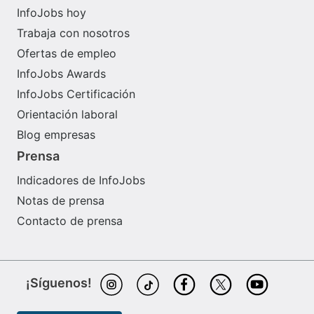
LCHS Techsim 5000 Wärtsilä. Experiencia Previa: -Al
InfoJobs hoy
menos 3 meses de experiencia laboral en embarques a
bordo de buques regidos por el código IGF (se
Trabaja con nosotros
comprobará en valoración técnica) (deberá enviar la
Ofertas de empleo
libreta marítima donde se muestren los periodos de
embarque).
InfoJobs Awards
InfoJobs Certificación
Orientación laboral
Blog empresas
Prensa
Indicadores de InfoJobs
Notas de prensa
Contacto de prensa
¡Síguenos!