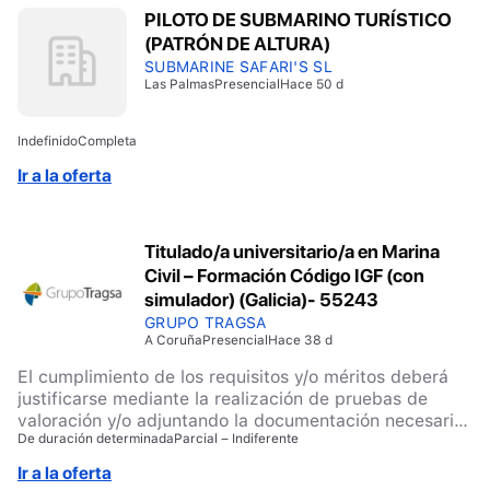
PILOTO DE SUBMARINO TURÍSTICO
(PATRÓN DE ALTURA)
SUBMARINE SAFARI'S SL
Las Palmas
Presencial
Hace 50 d
Indefinido
Completa
Ir a la oferta
Titulado/a universitario/a en Marina
Civil – Formación Código IGF (con
simulador) (Galicia)- 55243
GRUPO TRAGSA
A Coruña
Presencial
Hace 38 d
El cumplimiento de los requisitos y/o méritos deberá
justificarse mediante la realización de pruebas de
valoración y/o adjuntando la documentación necesaria
De duración determinada
Parcial – Indiferente
en el apartado Anexos del cuestionario de inscripción.
El Grupo Tragsa se reserva la facultad de solicitar en
Ir a la oferta
cualquier momento del proceso los documentos