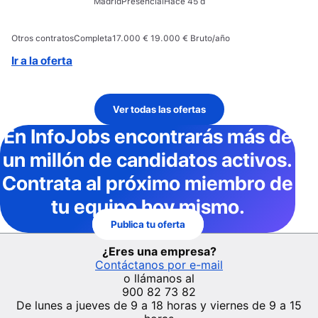
Madrid
Presencial
Hace 45 d
Otros contratos
Completa
17.000 € 19.000 € Bruto/año
Ir a la oferta
Ver todas las ofertas
En InfoJobs
encontrarás más de
un millón de candidatos activos
.
Contrata al próximo miembro de
tu equipo hoy mismo.
Publica tu oferta
¿Eres una empresa?
Contáctanos por e-mail
o llámanos al
900 82 73 82
De lunes a jueves de 9 a 18 horas y viernes de 9 a 15