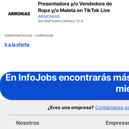
Presentadora y/o Vendedora de
Ropa y/o Maleta en TikTok Live
ARMONIAS
Sevilla
Presencial
Hace 10 d
Indefinido
Parcial – Indiferente
Ir a la oferta
En InfoJobs
encontrarás más
mi
¿Eres una empresa?
Contáctanos po
Nosotros
Empresa