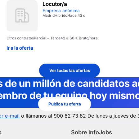
Locutor/a
Empresa anónima
Madrid
Híbrido
Hace 42 d
Otros contratos
Parcial – Tarde
42 € 60 € Bruto/hora
Ir a la oferta
Ver todas las ofertas
 de un millón de candidatos a
embro de tu equipo hoy mismo
Publica tu oferta
r e-mail
o llámanos al
900 82 73 82
De lunes a jueves de 
s
Sobre InfoJobs