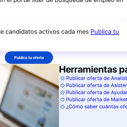
de candidatos activos cada mes
Publica tu
Publica tu oferta
Herramientas p
Publicar oferta de Anali
Publicar oferta de Asisten
Publicar oferta de Ayudan
Publicar oferta de Marke
¿Cómo saber cuántas ofe