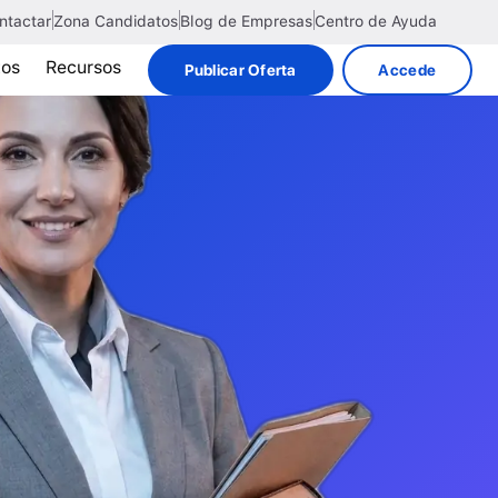
ntactar
Zona Candidatos
Blog de Empresas
Centro de Ayuda
tos
Recursos
Publicar Oferta
Accede