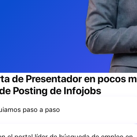
rta de
Presentador
en pocos mi
 de Posting de Infojobs
 guiamos paso a paso
 en el portal líder de búsqueda de empleo en