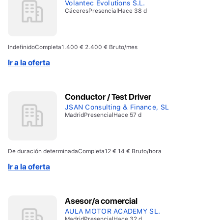
Volantec Evolutions S.L.
Cáceres
Presencial
Hace 38 d
Indefinido
Completa
1.400 € 2.400 € Bruto/mes
Ir a la oferta
Conductor / Test Driver
JSAN Consulting & Finance, SL
Madrid
Presencial
Hace 57 d
De duración determinada
Completa
12 € 14 € Bruto/hora
Ir a la oferta
Asesor/a comercial
AULA MOTOR ACADEMY SL.
Madrid
Presencial
Hace 32 d