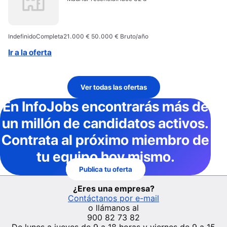
Indefinido
Completa
21.000 € 50.000 € Bruto/año
Ir a la oferta
Ver todas las ofertas
En InfoJobs
encontrarás más de
un millón de candidatos activos
.
Contrata al próximo miembro de
tu equipo hoy mismo.
Publica tu oferta
¿Eres una empresa?
Contáctanos por e-mail
o llámanos al
900 82 73 82
De lunes a jueves de 9 a 18 horas y viernes de 9 a 15