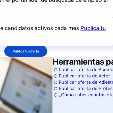
de candidatos activos cada mes
Publica tu
Publica tu oferta
Herramientas p
Publicar oferta de Acom
Publicar oferta de Actor
Publicar oferta de Adiest
Publicar oferta de Profesi
¿Cómo saber cuántas ofer