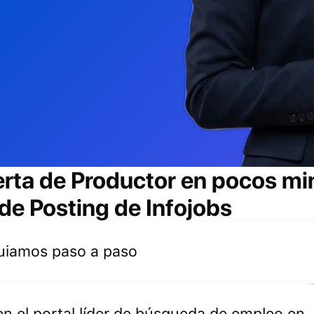
erta de
Productor
en pocos min
 de Posting de Infojobs
 guiamos paso a paso
 en el portal líder de búsqueda de empleo en