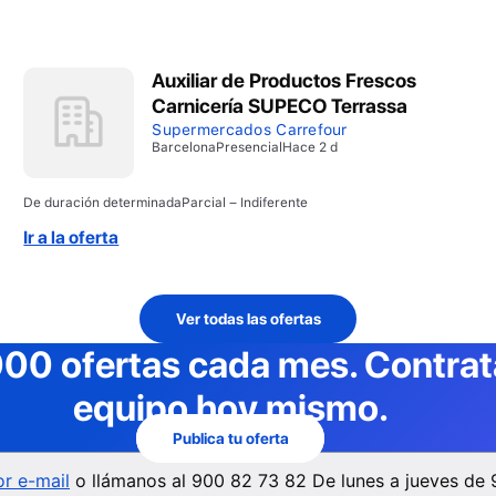
Auxiliar de Productos Frescos
Carnicería SUPECO Terrassa
Supermercados Carrefour
Barcelona
Presencial
Hace 2 d
De duración determinada
Parcial – Indiferente
Ir a la oferta
Ver todas las ofertas
000 ofertas cada mes
. Contra
equipo hoy mismo.
Publica tu oferta
r e-mail
o llámanos al
900 82 73 82
De lunes a jueves de 