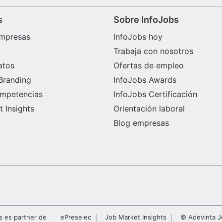
s
Sobre InfoJobs
mpresas
InfoJobs hoy
Trabaja con nosotros
atos
Ofertas de empleo
Branding
InfoJobs Awards
ompetencias
InfoJobs Certificación
 Insights
Orientación laboral
Blog empresas
s es partner de
ePreselec
Job Market Insights
© Adevinta J