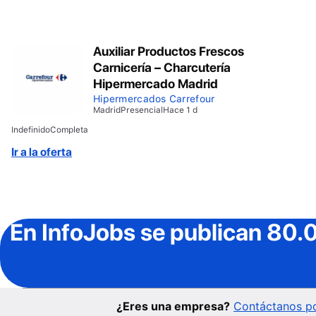
Auxiliar Productos Frescos
Carnicería – Charcutería
Hipermercado Madrid
Hipermercados Carrefour
Madrid
Presencial
Hace 1 d
Indefinido
Completa
Ir a la oferta
En InfoJobs
se publican 80.
¿Eres una empresa?
Contáctanos po