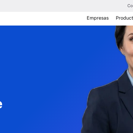
Co
Empresas
Produc
e