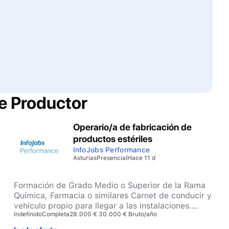
de
Productor
Operario/a de fabricación de
productos estériles
InfoJobs Performance
Asturias
Presencial
Hace 11 d
Formación de Grado Medio o Superior de la Rama
Química, Farmacia o similares Carnet de conducir y
vehículo propio para llegar a las instalaciones.
Indefinido
Completa
28.000 € 30.000 € Bruto/año
Experiencia previa en industria farmacéutica, en
especial en áreas de fabricación de productos