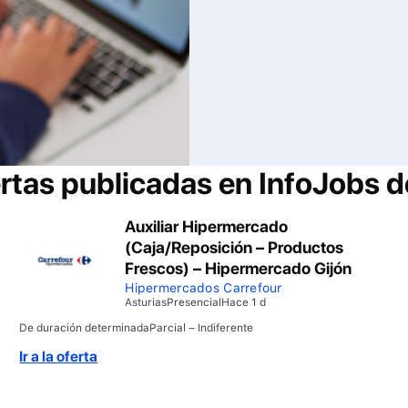
ertas publicadas en InfoJobs 
Auxiliar Hipermercado
(Caja/Reposición – Productos
Frescos) – Hipermercado Gijón
Hipermercados Carrefour
Asturias
Presencial
Hace 1 d
De duración determinada
Parcial – Indiferente
Ir a la oferta