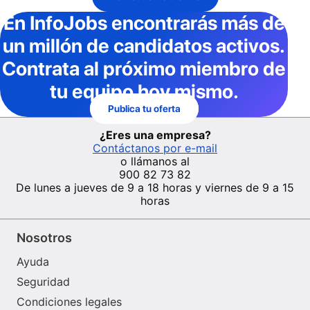
En InfoJobs
encontrarás más de
un millón de candidatos activos
.
Contrata al próximo miembro de
tu equipo hoy mismo.
Publica tu oferta
¿Eres una empresa?
Contáctanos por e-mail
o llámanos al
900 82 73 82
De lunes a jueves de 9 a 18 horas y viernes de 9 a 15
horas
Nosotros
Ayuda
Seguridad
Condiciones legales