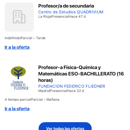
Profesor/a de secundaria
Centro de Estudios QUADRIVIUM
La Rioja
Presencial
Hace 47 d
Indefinido
Parcial – Tarde
Ir a la oferta
Profesor-a Física-Química y
Matemáticas ESO-BACHILLERATO (16
horas)
FUNDACION FEDERICO FLIEDNER
Madrid
Presencial
Hace 32 d
A tiempo parcial
Parcial – Mañana
Ir a la oferta
Ver todas las ofertas