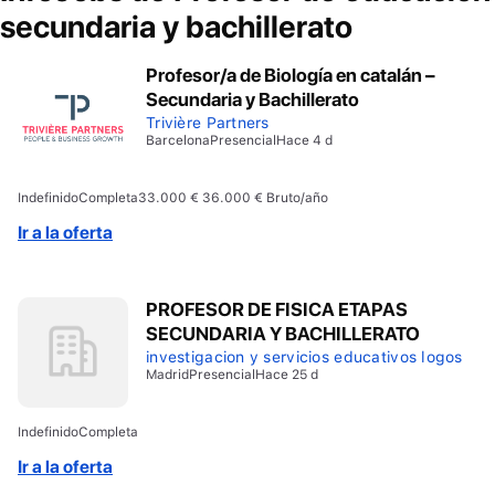
secundaria y bachillerato
Profesor/a de Biología en catalán –
Secundaria y Bachillerato
Trivière Partners
Barcelona
Presencial
Hace 4 d
Indefinido
Completa
33.000 € 36.000 € Bruto/año
Ir a la oferta
PROFESOR DE FISICA ETAPAS
SECUNDARIA Y BACHILLERATO
investigacion y servicios educativos logos
Madrid
Presencial
Hace 25 d
Indefinido
Completa
Ir a la oferta