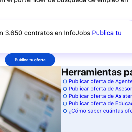
an 3.650 contratos en InfoJobs
Publica tu
Publica tu oferta
Herramientas p
Publicar oferta de Agen
Publicar oferta de Aseso
Publicar oferta de Asisten
Publicar oferta de Educa
¿Cómo saber cuántas ofe