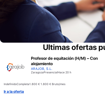
Ultimas ofertas p
Profesor de equitación (H/M) – Con
alojamiento
ARAJOB, S.L.
Zaragoza
Presencial
Hace 20 h
Indefinido
Completa
1.800 € 1.800 € Bruto/mes
Ir a la oferta