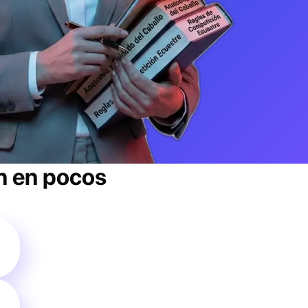
n
en pocos