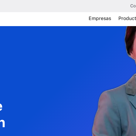
Co
Empresas
Produc
e
n