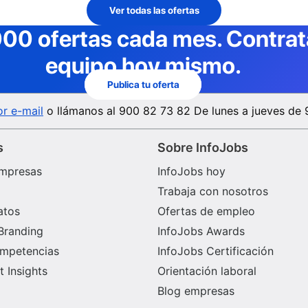
Ver todas las ofertas
000 ofertas cada mes
. Contra
equipo hoy mismo.
Publica tu oferta
r e-mail
o llámanos al
900 82 73 82
De lunes a jueves de 
s
Sobre InfoJobs
mpresas
InfoJobs hoy
Trabaja con nosotros
atos
Ofertas de empleo
Branding
InfoJobs Awards
ompetencias
InfoJobs Certificación
 Insights
Orientación laboral
Blog empresas