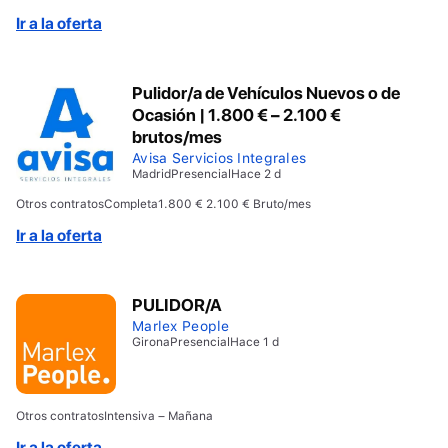
Ir a la oferta
Pulidor/a de Vehículos Nuevos o de
Ocasión | 1.800 € – 2.100 €
brutos/mes
Avisa Servicios Integrales
Madrid
Presencial
Hace 2 d
Otros contratos
Completa
1.800 € 2.100 € Bruto/mes
Ir a la oferta
PULIDOR/A
Marlex People
Girona
Presencial
Hace 1 d
Otros contratos
Intensiva – Mañana
Ir a la oferta