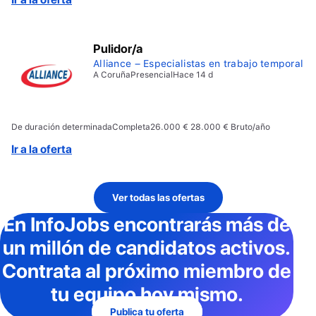
Pulidor/a
Alliance – Especialistas en trabajo temporal
A Coruña
Presencial
Hace 14 d
De duración determinada
Completa
26.000 € 28.000 € Bruto/año
Ir a la oferta
Ver todas las ofertas
En InfoJobs
encontrarás más de
un millón de candidatos activos
.
Contrata al próximo miembro de
tu equipo hoy mismo.
Publica tu oferta