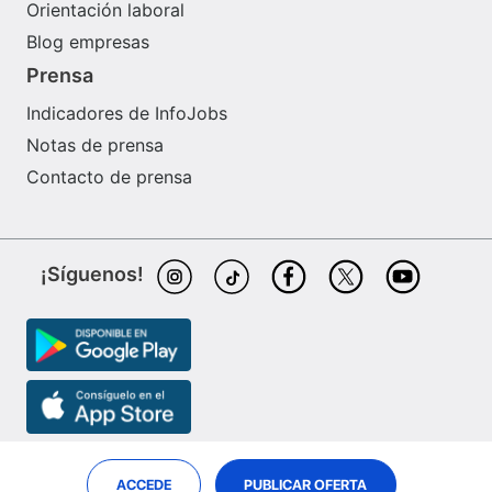
Orientación laboral
Blog empresas
Prensa
Indicadores de InfoJobs
Notas de prensa
Contacto de prensa
¡Síguenos!
ACCEDE
PUBLICAR OFERTA
InfoJobs es partner de
ePreselec