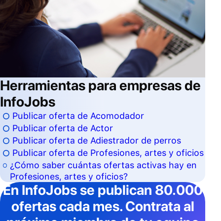
Herramientas para empresas de
InfoJobs
Publicar oferta de Acomodador
Publicar oferta de Actor
Publicar oferta de Adiestrador de perros
Publicar oferta de Profesiones, artes y oficios
¿Cómo saber cuántas ofertas activas hay en
Profesiones, artes y oficios?
En InfoJobs
se publican 80.000
ofertas cada mes
. Contrata al