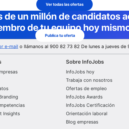
Ver todas las ofertas
 de un millón de candidatos a
embro de tu equipo hoy mismo
Publica tu oferta
r e-mail
o llámanos al
900 82 73 82
De lunes a jueves de 
s
Sobre InfoJobs
mpresas
InfoJobs hoy
Trabaja con nosotros
atos
Ofertas de empleo
Branding
InfoJobs Awards
ompetencias
InfoJobs Certificación
 Insights
Orientación laboral
Blog empresas