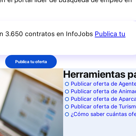
an 3.650 contratos en InfoJobs
Publica tu
Publica tu oferta
Herramientas p
Publicar oferta de Agente
Publicar oferta de Animad
Publicar oferta de Apar
Publicar oferta de Turis
¿Cómo saber cuántas ofer