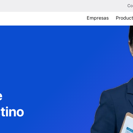
Co
Empresas
Produc
e
tino