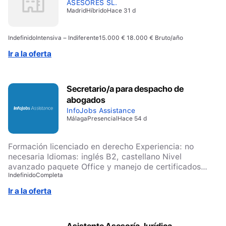
ASESORES SL.
Madrid
Híbrido
Hace 31 d
Indefinido
Intensiva – Indiferente
15.000 € 18.000 € Bruto/año
Ir a la oferta
Secretario/a para despacho de
abogados
InfoJobs Assistance
Málaga
Presencial
Hace 54 d
Formación licenciado en derecho Experiencia: no
necesaria Idiomas: inglés B2, castellano Nivel
avanzado paquete Office y manejo de certificados
Indefinido
Completa
electrónicos Competencias personales: Organizado/a,
responsable, trabajo en equipo, autónomo/a
Ir a la oferta
Asistente Asesoría Jurídica