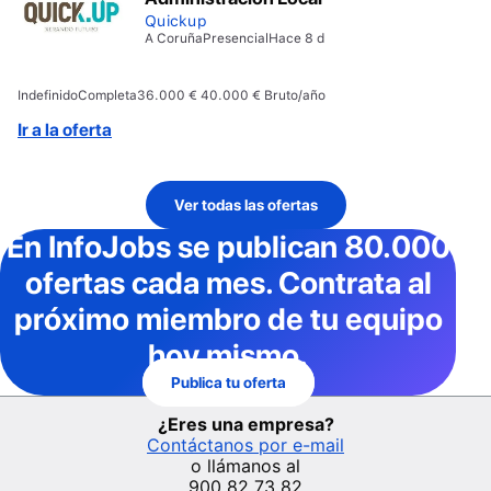
Quickup
A Coruña
Presencial
Hace 8 d
Indefinido
Completa
36.000 € 40.000 € Bruto/año
Ir a la oferta
Ver todas las ofertas
En InfoJobs
se publican 80.000
ofertas cada mes
. Contrata al
próximo miembro de tu equipo
hoy mismo.
Publica tu oferta
¿Eres una empresa?
Contáctanos por e-mail
o llámanos al
900 82 73 82