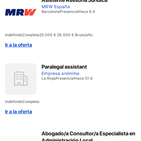
MRW España
Barcelona
Presencial
Hace 6 d
Indefinido
Completa
25.000 € 26.000 € Bruto/año
Ir a la oferta
Paralegal assistant
Empresa anónima
La Rioja
Presencial
Hace 51 d
Indefinido
Completa
Ir a la oferta
Abogado/a Consultor/a Especialista en
Administración Local