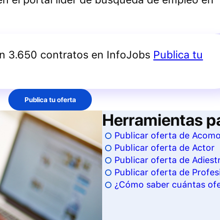
an 3.650 contratos en InfoJobs
Publica tu
Publica tu oferta
Herramientas p
Publicar oferta de Acom
Publicar oferta de Actor
Publicar oferta de Adiest
Publicar oferta de Profesi
¿Cómo saber cuántas ofer