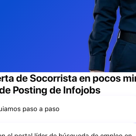
erta de
Socorrista
en pocos min
 de Posting de Infojobs
 guiamos paso a paso
 en el portal líder de búsqueda de empleo en