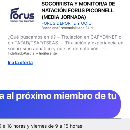
SOCORRISTA Y MONITOR/A DE
NATACIÓN FORUS PICORNELL
(MEDIA JORNADA)
FORUS DEPORTE Y OCIO
Barcelona
Presencial
Hace 24 d
¿Qué buscamos en ti? – Titulación en CAFYD/INEF o
en TAFAD/TSAF/TSEAS. – Titulación y experiencia en
socorrismo acuático y cursos de natación.. –
Indefinido
Parcial – Indiferente
Imprescindible estar registrado/a en el ROPEC. –
Disponibilidad en fin de semana. – Buena capacidad
Ir a la oferta
de comunicación, resolución de conflictos,
rigurosidad, autonomía y adaptabilidad.
ta al próximo miembro de tu
9 a 18 horas y viernes de 9 a 15 horas