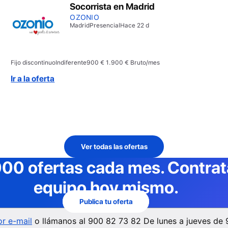
Socorrista en Madrid
OZONIO
Madrid
Presencial
Hace 22 d
Fijo discontinuo
Indiferente
900 € 1.900 € Bruto/mes
Ir a la oferta
Ver todas las ofertas
000 ofertas cada mes
. Contra
equipo hoy mismo.
Publica tu oferta
r e-mail
o llámanos al
900 82 73 82
De lunes a jueves de 