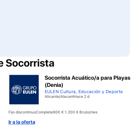
de
Socorrista
Socorrista Acuático/a para Playas
(Denia)
EULEN Cultura, Educación y Deporte
Alicante/Alacant
Hace 2 d
Fijo discontinuo
Completa
900 € 1.200 € Bruto/mes
Ir a la oferta