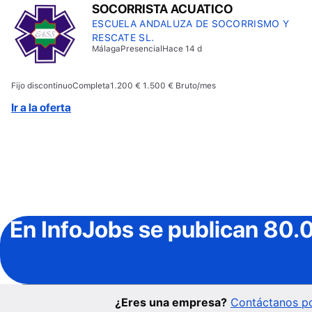
SOCORRISTA ACUATICO
ESCUELA ANDALUZA DE SOCORRISMO Y
RESCATE SL.
Málaga
Presencial
Hace 14 d
Fijo discontinuo
Completa
1.200 € 1.500 € Bruto/mes
Ir a la oferta
En InfoJobs
se publican 80.
¿Eres una empresa?
Contáctanos po