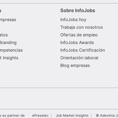
s
Sobre InfoJobs
mpresas
InfoJobs hoy
Trabaja con nosotros
atos
Ofertas de empleo
Branding
InfoJobs Awards
ompetencias
InfoJobs Certificación
 Insights
Orientación laboral
Blog empresas
s es partner de
ePreselec
Job Market Insights
© Adevinta J