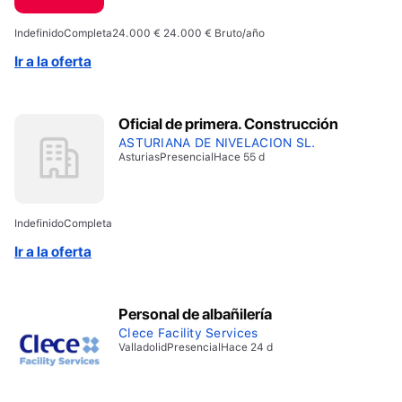
Indefinido
Completa
24.000 € 24.000 € Bruto/año
Ir a la oferta
Oficial de primera. Construcción
ASTURIANA DE NIVELACION SL.
Asturias
Presencial
Hace 55 d
Indefinido
Completa
Ir a la oferta
Personal de albañilería
Clece Facility Services
Valladolid
Presencial
Hace 24 d