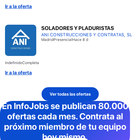
Ir a la oferta
SOLADORES Y PLADURISTAS
ANI CONSTRUCCIONES Y CONTRATAS, SL
Madrid
Presencial
Hace 8 d
Indefinido
Completa
Ir a la oferta
Ver todas las ofertas
En InfoJobs
se publican 80.000
ofertas cada mes
. Contrata al
próximo miembro de tu equipo
hoy mismo.