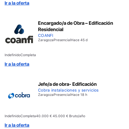
Ir a la oferta
Encargado/a de Obra – Edificación
Residencial
COANFI
Zaragoza
Presencial
Hace 45 d
Indefinido
Completa
Ir a la oferta
Jefe/a de obra- Edificación
Cobra instalaciones y servicios
Zaragoza
Presencial
Hace 18 h
Indefinido
Completa
40.000 € 45.000 € Bruto/año
Ir a la oferta