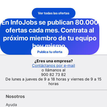
Ver todas las ofertas
En InfoJobs
se publican 80.000
ofertas cada mes
. Contrata al
próximo miembro de tu equipo
hoy mismo.
Publica tu oferta
¿Eres una empresa?
Contáctanos por e-mail
o llámanos al
900 82 73 82
De lunes a jueves de 9 a 18 horas y viernes de 9 a 15
horas
Nosotros
Ayuda