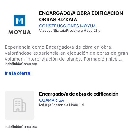
ENCARGADO/A OBRA EDIFICACION
OBRAS BIZKAIA
CONSTRUCCIONES MOYUA
Vizcaya/Bizkaia
Presencial
Hace 21 d
Experiencia como Encargado/a de obra en obra.,
valorándose experiencia en ejecución de obras de gran
volumen. Interpretación de planos. Formación nivel
Indefinido
Completa
Básico de Prevención de Riesgos Laborales
Ir a la oferta
Encargado/a de obra de edificación
GUAMAR SA
Málaga
Presencial
Hace 1 d
Indefinido
Completa