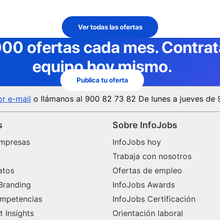
Ver todas las ofertas
000 ofertas cada mes
. Contra
equipo hoy mismo.
Publica tu oferta
r e-mail
o llámanos al
900 82 73 82
De lunes a jueves de 
s
Sobre InfoJobs
mpresas
InfoJobs hoy
Trabaja con nosotros
atos
Ofertas de empleo
Branding
InfoJobs Awards
ompetencias
InfoJobs Certificación
 Insights
Orientación laboral