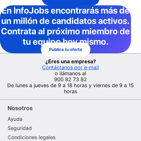
En InfoJobs
encontrarás más de
un millón de candidatos activos
.
Contrata al próximo miembro de
tu equipo hoy mismo.
Publica tu oferta
¿Eres una empresa?
Contáctanos por e-mail
o llámanos al
900 82 73 82
De lunes a jueves de 9 a 18 horas y viernes de 9 a 15
horas
Nosotros
Ayuda
Seguridad
Condiciones legales