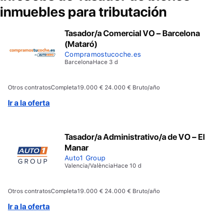
inmuebles para tributación
Tasador/a Comercial VO – Barcelona
(Mataró)
Compramostucoche.es
Barcelona
Hace 3 d
Otros contratos
Completa
19.000 € 24.000 € Bruto/año
Ir a la oferta
Tasador/a Administrativo/a de VO – El
Manar
Auto1 Group
Valencia/València
Hace 10 d
Otros contratos
Completa
19.000 € 24.000 € Bruto/año
Ir a la oferta