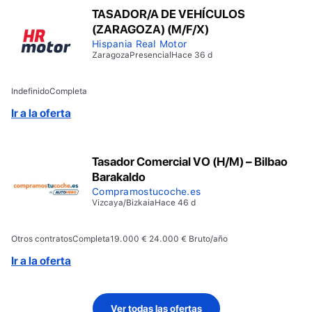
TASADOR/A DE VEHÍCULOS
(ZARAGOZA) (M/F/X)
Hispania Real Motor
Zaragoza
Presencial
Hace 36 d
Indefinido
Completa
Ir a la oferta
Tasador Comercial VO (H/M) – Bilbao
Barakaldo
Compramostucoche.es
Vizcaya/Bizkaia
Hace 46 d
Otros contratos
Completa
19.000 € 24.000 € Bruto/año
Ir a la oferta
Ver todas las ofertas