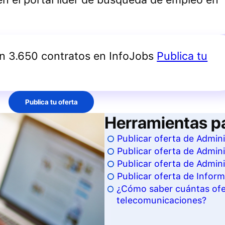
an 3.650 contratos en InfoJobs
Publica tu
Publica tu oferta
Herramientas p
Publicar oferta de Admin
Publicar oferta de Admin
Publicar oferta de Admin
Publicar oferta de Infor
¿Cómo saber cuántas ofer
telecomunicaciones?