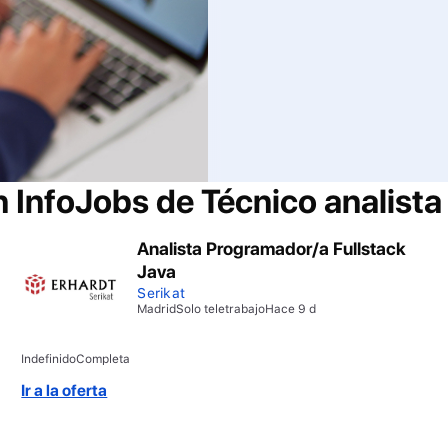
n InfoJobs de
Técnico analista
Analista Programador/a Fullstack
Java
Serikat
Madrid
Solo teletrabajo
Hace 9 d
Indefinido
Completa
Ir a la oferta