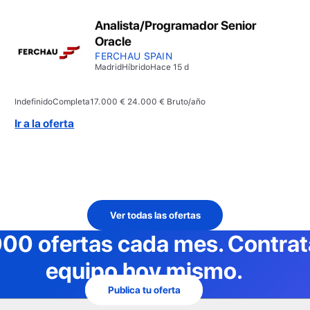
Analista/Programador Senior
Oracle
FERCHAU SPAIN
Madrid
Híbrido
Hace 15 d
Indefinido
Completa
17.000 € 24.000 € Bruto/año
Ir a la oferta
mp;amp;amp;amp;amp;amp;quot;
Ver todas las ofertas
000 ofertas cada mes
. Contra
equipo hoy mismo.
Publica tu oferta