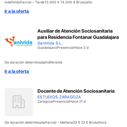
Indefinido
Parcial – Tarde
13.000 € 14.000 € Bruto/año
Ir a la oferta
Auxiliar de Atención Sociosanitaria
para Residencia Fontanar Guadalajara
SaniVida S.L.
Guadalajara
Presencial
Hace 3 d
De duración determinada
Indiferente
Ir a la oferta
Docente de Atención Sociosanitaria
ESTUDIOS ZARAGOZA
Zaragoza
Presencial
Hace 21 d
De duración determinada
Parcial – Mañana
20 € 22 € Bruto/hora