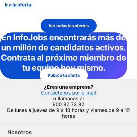
Ir a la oferta
Ver todas las ofertas
En InfoJobs
encontrarás más de
un millón de candidatos activos
.
Contrata al próximo miembro de
tu equipo hoy mismo.
Publica tu oferta
¿Eres una empresa?
Contáctanos por e-mail
o llámanos al
900 82 73 82
De lunes a jueves de 9 a 18 horas y viernes de 9 a 15
horas
Nosotros